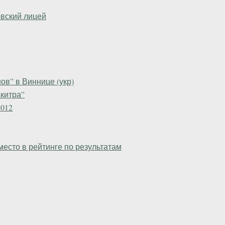
овский лицей
ов” в Виннице (укр)
китра”
012
есто в рейтинге по результатам