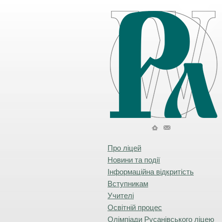
Про ліцей
Новини та події
Інформаційна відкритість
Вступникам
Учителі
Освітній процес
Олімпіади Русанівського ліцею