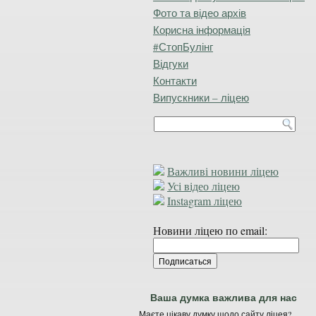
Фото та відео архів
Корисна інформація
#СтопБулінг
Відгуки
Контакти
Випускники – ліцею
Важливі новини ліцею
Усі відео ліцею
Instagram ліцею
Новини ліцею по email:
Ваша думка важлива для нас
Маєте цікаву думку щодо сайту ліцея?