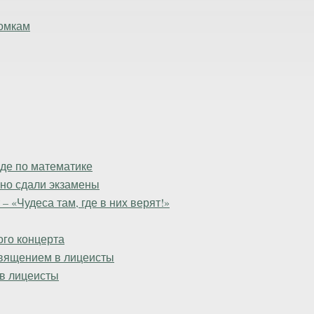
ломкам
де по математике
шно сдали экзамены
 «Чудеса там, где в них верят!»
го концерта
священием в лицеисты
 в лицеисты