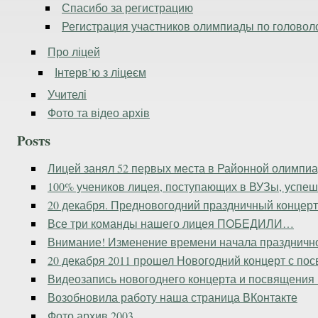
Спасибо за регистрацию
Регистрация участников олимпиады по голово
Про ліцей
Інтерв’ю з ліцеєм
Учителі
Фото та відео архів
Posts
Лицей занял 52 первых места в Районной олимпиа
100% учеников лицея, поступающих в ВУЗы, успе
20 декабря. Предновогодний праздничный концерт –
Все три команды нашего лицея ПОБЕДИЛИ…
Внимание! Изменение времени начала празднично
20 декабря 2011 прошел Новогодний концерт с по
Видеозапись новогоднего концерта и посвящения
Возобновила работу наша страница ВКонтакте
Фото архив 2003