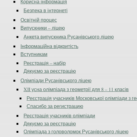
Корисна інформація
Безпека в інтернеті
Освітній процес
Випускники – ліцею
Анкета випускника Русанівського ліцею
Інформаційна відкритість
Вступникам
Реєстрація – набір
Дякуємо за реєстрацію
Олімпіади Русанівського ліцею
XII усна олімпіада з геометрії для 8 – 11 класів
Реєстрація учасників Московської олімпіади з ге
Спасибо за регистрацию
Реєстрація учасників олімпіади
Дякуємо за реєстрацію
Олімпіада з головоломок Русанівського ліцею