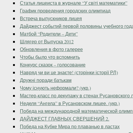
Статья лицеиста в журнале “У світі математики”
График проведения городских олимпиад
Встреча выпускников лицея
Дайджест событий первой половины учебного года
Матбой “Родители – Дети”
Шлягер от Выпуска 2012
Обновления в фото галерее
Чтобы было что вспомнить
Конкурс сказок – голосование
Навряд чи ви це знаєте! (сторінки історії РЛ)
Дружні поради батькам
Чому існують неформали? (укр.)
Мастер-класс по декупажу в стенах Русановского 
Неделя “Ангела” в Русановском лицее. (укр.)
Победа на международной математической олим
ДАЙДЖЕСТ ГЛАВНЫХ СВЕРШЕНИЙ 2.
Победа на Кубке Мира по плаванью в ластах