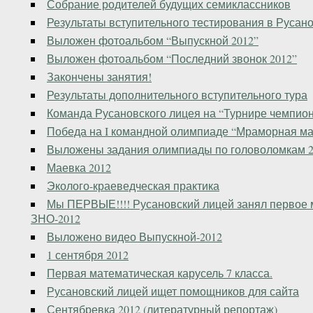
Собрание родителей будущих семиклассников
Результаты вступительного тестирования в Русан
Выложен фотоальбом “Выпускной 2012”
Выложен фотоальбом “Последний звонок 2012”
Закончены занятия!
Результаты дополнительного вступительного тура
Команда Русановского лицея на “Турнире чемпион
Победа на I командной олимпиаде “Мраморная ма
Выложены задания олимпиады по головоломкам 2
Маевка 2012
Эколого-краеведческая практика
Мы ПЕРВЫЕ!!!! Русановский лицей занял первое м
ЗНО-2012
Выложено видео Выпускной-2012
1 сентября 2012
Первая математическая карусель 7 класса.
Русановский лицей ищет помощников для сайта
Сентябревка 2012 (литературный репортаж)