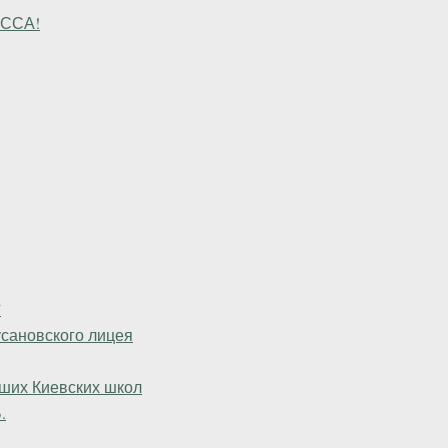
АССА!
”
сановского лицея
чших Киевских школ
.