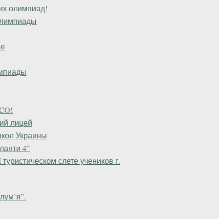
их олимпиад!
Олимпиады
ее
импиады
SCO!
кий лицей
школ Украины
ланти 4”
туристическом слете учеников г.
лум`я”.