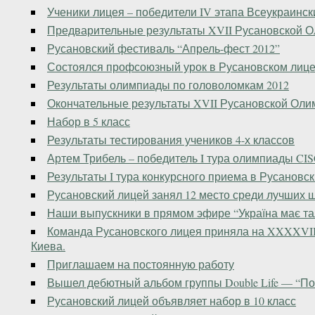
Ученики лицея – победители IV этапа Всеукраинск
Предварительные результаты XVII Русановской 
Русановский фестиваль “Апрель-фест 2012”
Состоялся профсоюзный урок в Русановском лиц
Результаты олимпиады по головоломкам 2012
Окончательные результаты XVII Русановской Ол
Набор в 5 класс
Результаты тестирования учеников 4-х классов
Артем Трибель – победитель I тура олимпиады CI
Результаты I тура конкурсного приема в Русановс
Русановский лицей занял 12 место среди лучших 
Наши выпускники в прямом эфире “Україна має та
Команда Русановского лицея приняла на XXXXVII 
Киева.
Приглашаем на постоянную работу
Вышел дебютный альбом группы Double Life — “По
Русановский лицей объявляет набор в 10 класс