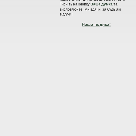
Тисніть на кнопку
Ваша думка
та
висловлюйте. Ми вдячні за будь-які
відгуки!
Наша подяка!