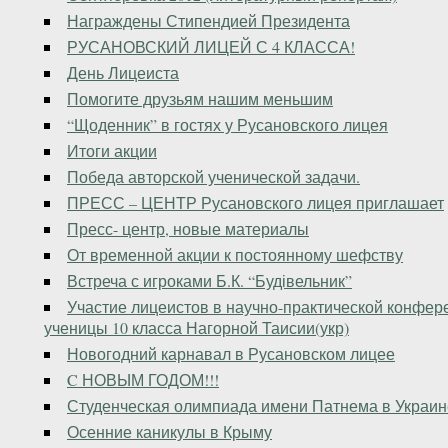
Награждены Стипендией Президента
РУСАНОВСКИЙ ЛИЦЕЙ С 4 КЛАССА!
День Лицеиста
Помогите друзьям нашим меньшим
“Щоденник” в гостях у Русановского лицея
Итоги акции
Победа авторской ученической задачи.
ПРЕСС – ЦЕНТР Русановского лицея приглашает
Пресс- центр, новые материалы
От временной акции к постоянному шефству
Встреча с игроками Б.К. “Будівельник”
Участие лицеистов в научно-практической конфе
ученицы 10 класса Нагорной Таисии(укр)
Новогодний карнавал в Русановском лицее
C НОВЫМ ГОДОМ!!!
Студенческая олимпиада имени Патнема в Украин
Осенние каникулы в Крыму