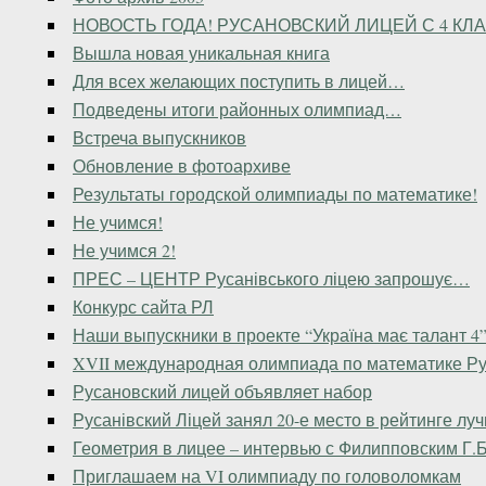
НОВОСТЬ ГОДА! РУСАНОВСКИЙ ЛИЦЕЙ С 4 КЛ
Вышла новая уникальная книга
Для всех желающих поступить в лицей…
Подведены итоги районных олимпиад…
Встреча выпускников
Обновление в фотоархиве
Результаты городской олимпиады по математике!
Не учимся!
Не учимся 2!
ПРЕС – ЦЕНТР Русанівського ліцею запрошує…
Конкурс сайта РЛ
Наши выпускники в проекте “Україна має талант 4
XVII международная олимпиада по математике Ру
Русановский лицей объявляет набор
Русанівский Ліцей занял 20-е место в рейтинге лу
Геометрия в лицее – интервью с Филипповским Г.Б
Приглашаем на VI олимпиаду по головоломкам