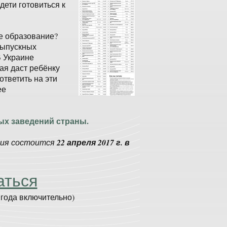
дети готовиться к
е образование?
выпускных
В Украине
рая даст ребёнку
тветить на эти
ее
ых заведений страны.
ния состоится
22 апреля 2017 г. в
аться
 года включительно)