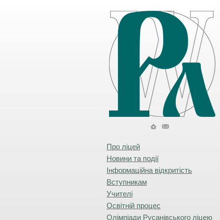
Про ліцей
Новини та події
Інформаційна відкритість
Вступникам
Учителі
Освітній процес
Олімпіади Русанівського ліцею