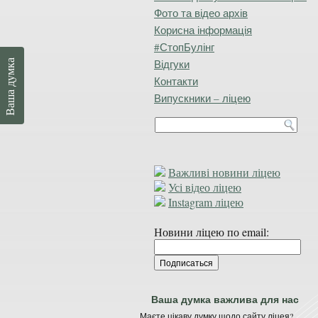
Фото та відео архів
Корисна інформація
#СтопБулінг
Відгуки
Ваша думка
Контакти
Випускники – ліцею
Важливі новини ліцею
Усі відео ліцею
Instagram ліцею
Новини ліцею по email:
Ваша думка важлива для нас
Маєте цікаву думку щодо сайту ліцея?