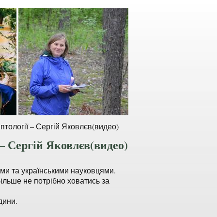
иптології – Сергій Яковлєв(видео)
 – Сергій Яковлєв(видео)
ами та українськими науковцями.
більше не потрібно ховатись за
дини.