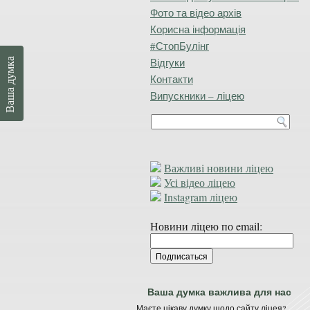
Фото та відео архів
Корисна інформація
#СтопБулінг
Відгуки
Ваша думка
Контакти
Випускники – ліцею
Важливі новини ліцею
Усі відео ліцею
Instagram ліцею
Новини ліцею по email:
Ваша думка важлива для нас
Маєте цікаву думку щодо сайту ліцея?