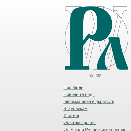
Про ліцей
Новини та події
Інформаційна відкритість
Вступникам
Учителі
Освітній процес
Олімпіади Русанівського ліцею