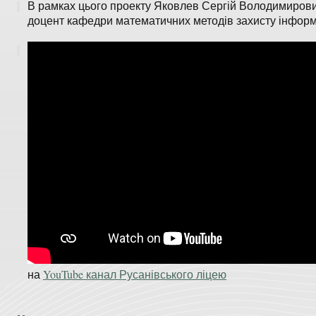
В рамках цього проекту Яковлев Сергій Володимирович
доцент кафедри математичних методів захисту інформа
на
YouTube канал Русанівського ліцею