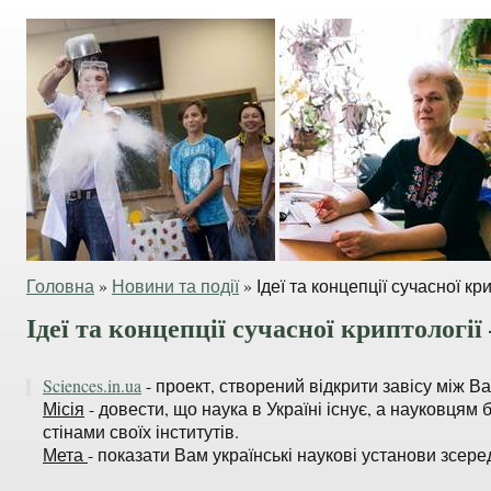
Головна
»
Новини та події
»
Ідеї та концепції сучасної кр
Ідеї та концепції сучасної криптології
Sciences.in.ua
- проект, створений відкрити завісу між В
Місія
- довести, що наука в Україні існує, а науковцям 
стінами своїх інститутів.
Мета
- показати Вам українські наукові установи зсере