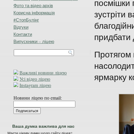
посмішки г
Фото та відео архів
зустріти 
Корисна інформація
#СтопБулінг
благодійн
Відгуки
Контакти
придбати 
Випускники – ліцею
Протягом 
насолодит
Важливі новини ліцею
ярмарку к
Усі відео ліцею
Instagram ліцею
Новини ліцею по email:
Ваша думка важлива для нас
Маєте цікаву думку щодо сайту ліцея?