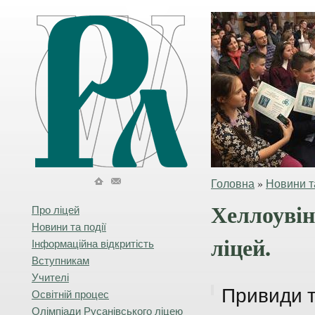
Головна
»
Новини та
Хеллоувін
Про ліцей
Новини та події
ліцей.
Інформаційна відкритість
Вступникам
Учителі
Привиди т
Освітній процес
Олімпіади Русанівського ліцею