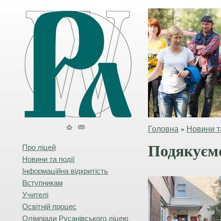
Головна
»
Новини та
Подякуєм
Про ліцей
Новини та події
Інформаційна відкритість
Вступникам
Учителі
Освітній процес
Олімпіади Русанівського ліцею