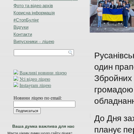
Фото та відео архів
Корисна інформація
#СтопБулінг
Відгуки
Контакти
Випускники – ліцею
Русанівсь
один прап
Важливі новини ліцею
Збройних 
Усі відео ліцею
Instagram ліцею
громадою 
Новини ліцею по email:
обладнанн
До Дня за
Ваша думка важлива для нас
планує пе
Маєте цікаву думку щодо сайту ліцея?