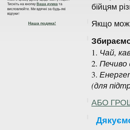
бійцям різ
Тисніть на кнопку
Ваша думка
та
висловлюйте. Ми вдячні за будь-які
відгуки!
Якщо може
Наша подяка!
Збираємо
1.
Чай, ка
2.
Печиво
3.
Енерге
(для підт
АБО ГРОШ
Дякуємо