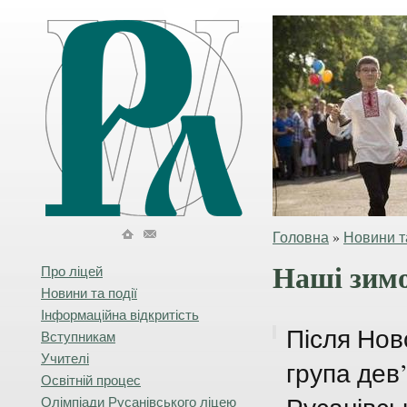
Головна
»
Новини та
Наші зимо
Про ліцей
Новини та події
Інформаційна відкритість
Після Нов
Вступникам
Учителі
група дев
Освітній процес
Олімпіади Русанівського ліцею