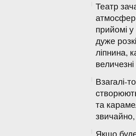
Театр зач
атмосферо
прийомі у
дуже розк
ліпнина, к
величезн
Взагалі-т
створюють
та карамел
звичайно,
Якщо буде