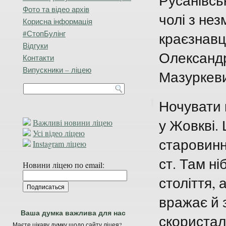
Русанівсь
Фото та відео архів
чолі з нез
Корисна інформація
#СтопБулінг
краєзнав
Відгуки
Олександ
Контакти
Випускники – ліцею
Мазуркеви
Ночувати 
у Жовкві. 
Важливі новини ліцею
Усі відео ліцею
старовинн
Instagram ліцею
ст. Там н
Новини ліцею по email:
століття,
вражає й 
Ваша думка важлива для нас
скористал
Маєте цікаву думку щодо сайту ліцея?