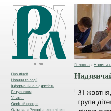
Головна
»
Новини та
Надзвичай
Про ліцей
Новини та події
Інформаційна відкритість
31 жовтня,
Вступникам
Учителі
група діт
Освітній процес
Олімпіади Русанівського ліцею