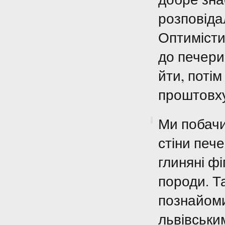
розповіда
Оптимісти
до печери
йти, потім
проштовху
Ми побачи
стіни пече
глиняні фі
породи. Т
познайом
львівськи