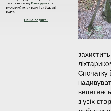
Тисніть на кнопку
Ваша думка
та
висловлюйте. Ми вдячні за будь-які
відгуки!
Наша подяка!
захистить 
ліхтарико
Спочатку 
надивуват
велетенськ
з усіх сто
добре знає