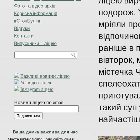
ліцею вир
Фото та відео архів
подорож. 
Корисна інформація
#СтопБулінг
мріяли пр
Відгуки
відпочино
Контакти
Випускники – ліцею
раніше в п
вівторок,
містечка 
Важливі новини ліцею
спелеохат
Усі відео ліцею
Instagram ліцею
приготува
Новини ліцею по email:
такий суп 
найчастіше
Ваша думка важлива для нас
Маєте цікаву думку щодо сайту ліцея?