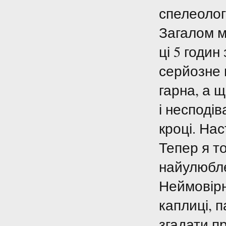
спелеолог
Загалом м
ці 5 годин
серйозне 
гарна, а 
і несподі
кроці. Нас
Тепер я т
найулюбле
Неймовірн
каплиці, 
згадати п