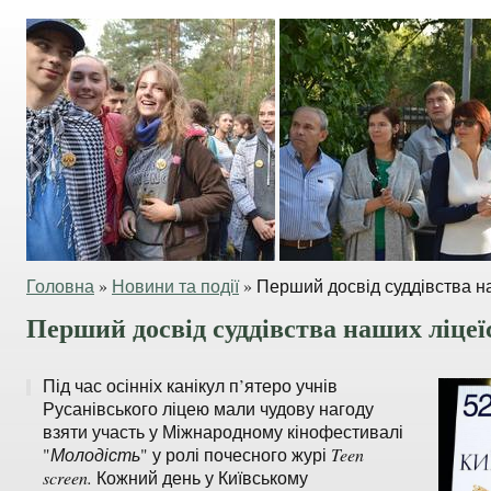
Головна
»
Новини та події
»
Перший досвід суддівства на
Перший досвід суддівства наших ліцеїс
Під час осінніх канікул п’ятеро учнів
Русанівського ліцею мали чудову нагоду
взяти участь у Міжнародному кінофестивалі
"
Молодість
" у ролі почесного журі
Teen
screen.
Кожний день у Київському