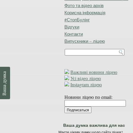
Фото та відео архів
Корисна інформація
#СтопБулінг
Відгуки
Контакти
Випускники – ліцею
Важливі новини ліцею
Ваша думка
Усі відео ліцею
Instagram ліцею
Новини ліцею по email:
Ваша думка важлива для нас
Маєте цікаву думку щодо сайту ліцея?