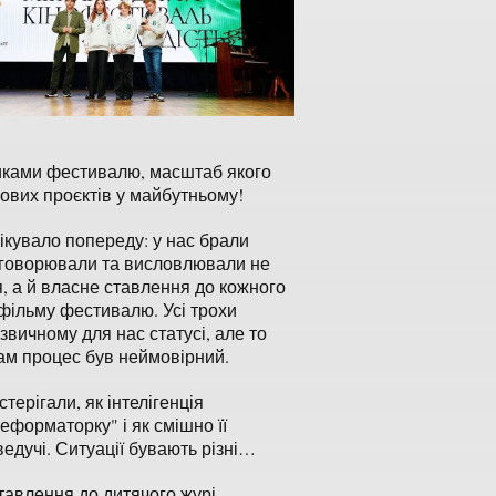
никами фестивалю, масштаб якого
нових проєктів у майбутньому!
ікувало попереду: у нас брали
бговорювали та висловлювали не
 а й власне ставлення до кожного
фільму фестивалю. Усі трохи
звичному для нас статусі, але то
сам процес був неймовірний.
стерігали, як інтелігенція
еформаторку" і як смішно її
едучі. Ситуації бувають різні…
авлення до дитячого журі