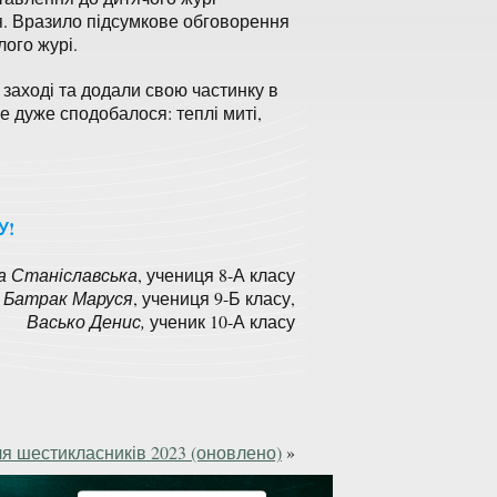
. Вразило підсумкове обговорення
ого журі.
 заході та додали свою частинку в
е дуже сподобалося: теплі миті,
У!
а
Станіславська
, учениця 8-А класу
Батрак
Маруся
, учениця 9-Б класу,
Васько Денис,
ученик 10-А класу
ля шестикласників 2023 (оновлено)
»