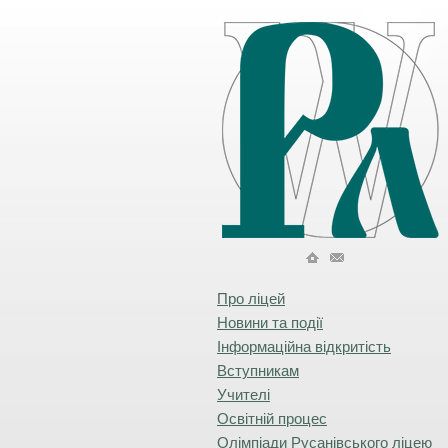
Про ліцей
Новини та події
Інформаційна відкритість
Вступникам
Учителі
Освітній процес
Олімпіади Русанівського ліцею