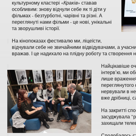
культурному кластері «
Краків
» ставав
особливим: знову відчули себе як ті діти у
фільмах - безтурботні, чарівні та різні. А
переглянуті нами фільми - це нові, унікальні
та зворушливі історії.
На кінопоказах фестивалю ми, ліцеїсти,
відчували себе не звичайними відвідувачами, а учас
вражав. І це надихало на плідну роботу та створення 
Найцікавіше оч
інтервʼю, ми о
лише враження,
переглянутого 
нервували в не
вже дрібниці, 
На закритті спо
засуджувала "р
захищали телев
Сподобалось ст