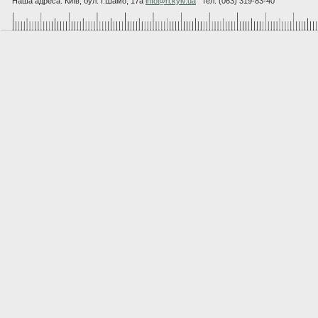
Наша адреса: Київ, бул. I.Шамо, 17а
info@rl.kyiv.ua
тел. (063) 319-83-40