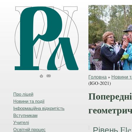
Головна
»
Новини та
(IGO-2021)
Попередні
Про ліцей
Новини та події
геометрич
Інформаційна відкритість
Вступникам
Учителі
Рівень Ele
Освітній процес