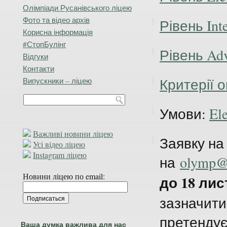
Олімпіади Русанівського ліцею
Фото та відео архів
Рівень Int
Корисна інформація
#СтопБулінг
Рівень Adv
Відгуки
Контакти
Критерії 
Випускники – ліцею
Умови:
El
Важливі новини ліцею
Заявку на
Усі відео ліцею
Instagram ліцею
на
olymp@r
Новини ліцею по email:
до 18 ли
зазначити 
претендує
Ваша думка важлива для нас