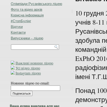
Олімпіади Русанівського ліцею
Фото та відео архів
10 грудня
Корисна інформація
учнів 8-11
#СтопБулінг
Відгуки
Русанівсь
Контакти
Випускники – ліцею
здобула п
командній
ExPhO 201
Важливі новини ліцею
радіофізи
Усі відео ліцею
Instagram ліцею
імені Т.Г
Новини ліцею по email:
Понад 100 
демонстру
Ваша думка важлива для нас