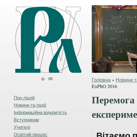
Головна
»
Новини та
ExPhO 2016
Перемога 
Про ліцей
Новини та події
експерим
Інформаційна відкритість
Вступникам
Учителі
Вітаємо 
Освітній процес