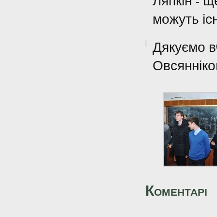
Ляпкін - щ
можуть іс
Дякуємо в
Овсянніков
Коментарі