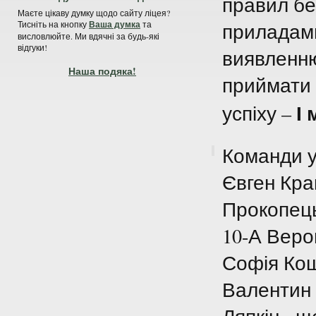
правил бе
Маєте цікаву думку щодо сайту ліцея?
приладами
Тисніть на кнопку
Ваша думка
та
висловлюйте. Ми вдячні за будь-які
відгуки!
виявленню
Наша подяка!
приймати 
І 
успіху –
Команди у
Євген Кра
Прокопець
10-А Веро
Софія Кош
Валентин 