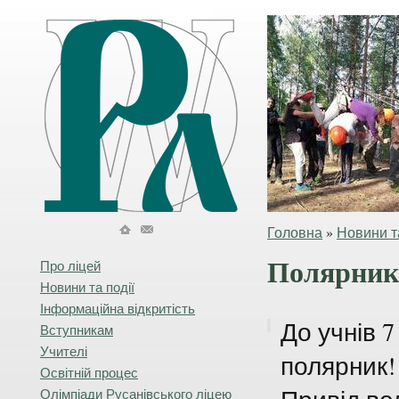
Головна
»
Новини та
Полярник 
Про ліцей
Новини та події
Інформаційна відкритість
До учнів 7
Вступникам
Учителі
полярник!
Освітній процес
Олімпіади Русанівського ліцею