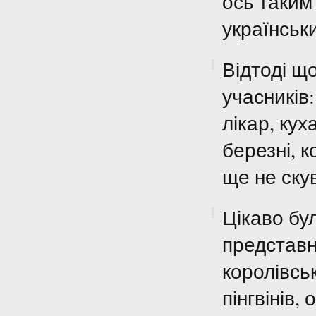
ось таким
українськ
Відтоді щ
учасників:
лікар, ку
березні, к
ще не ску
Цікаво бу
представн
королівсь
пінгвінів, 