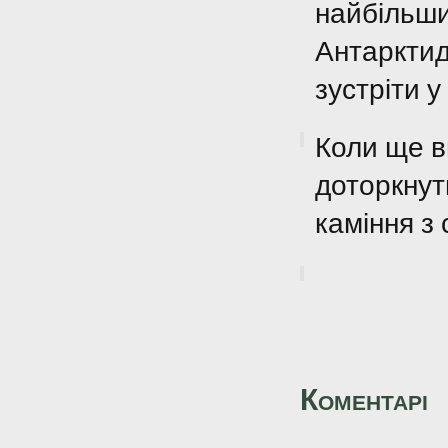
найбільши
Антарктид
зустріти 
Коли ще в
доторкнут
каміння з
Коментарі