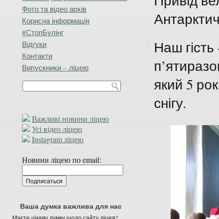
Привід ве
Фото та відео архів
Антарктич
Корисна інформація
#СтопБулінг
Наш гість
Відгуки
Контакти
п’ятиразо
Випускники – ліцею
який 5 ро
снігу.
Важливі новини ліцею
Усі відео ліцею
Instagram ліцею
Новини ліцею по email:
Ваша думка важлива для нас
Маєте цікаву думку щодо сайту ліцея?