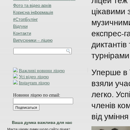
ліцей теж
Фото та відео архів
цікавими 
Корисна інформація
#СтопБулінг
музичним
Відгуки
експрес-г
Контакти
Випускники – ліцею
диктантів
турнірами
Уперше в 
Важливі новини ліцею
Усі відео ліцею
взяли учас
Instagram ліцею
легко. Усп
Новини ліцею по email:
членів ко
від умінн
Ваша думка важлива для нас
Маєте цікаву думку щодо сайту ліцея?