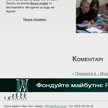
Тисніть на кнопку
Ваша думка
та
висловлюйте. Ми вдячні за будь-які
відгуки!
Наша подяка!
Коментарі
«
Перемога в « Муз
Наша адреса: Київ, бул. I.Шамо, 17а
info@rl.kyiv.ua
тел. (063) 319-83-40