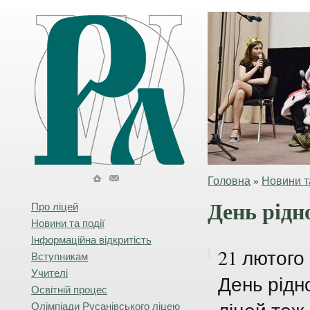
Головна
»
Новини та
День рідн
Про ліцей
Новини та події
Інформаційна відкритість
21 лютого 
Вступникам
Учителі
День рідн
Освітній процес
Олімпіади Русанівського ліцею