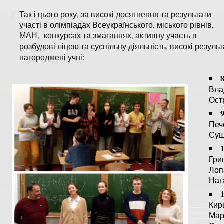
Так і цього року, за високі досягнення та результати
участі в олімпіадах Всеукраїнського, міського рівнів,
МАН, конкурсах та змаганнях, активну участь в
розбудові ліцею та суспільну діяльність, високі резул
нагороджені учні:
Вла
Ост
Печ
Суш
Гри
Лоп
Наг
Кир
Мар