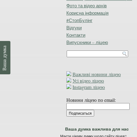
Фото та відео архів
Корисна інформація
#СтопБулінг
Відгуки
Контакти
Випускники – ліцею
Ваша думка
Важливі новини ліцею
Усі відео ліцею
Instagram ліцею
Новини ліцею по email:
Ваша думка важлива для нас
Маєте цікаву думку щодо сайту ліцея?