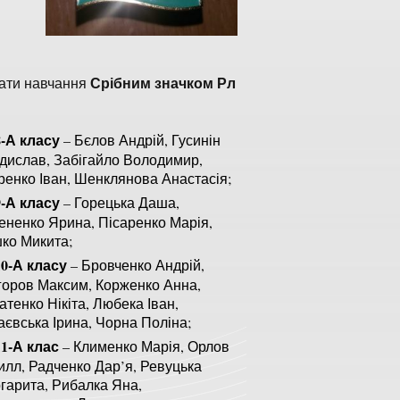
Срібним значком Рл
ьтати навчання
8-А класу
– Бєлов Андрій, Гусинін
дислав, Забігайло Володимир,
ренко Іван, Шенклянова Анастасія;
9-А класу
– Горецька Даша,
ененко Ярина, Пісаренко Марія,
ко Микита;
10-А класу
– Бровченко Андрій,
горов Максим, Корженко Анна,
атенко Нікіта, Любека Іван,
аєвська Ірина, Чорна Поліна;
11-А клас
– Клименко Марія, Орлов
илл, Радченко Дар’я, Ревуцька
гарита, Рибалка Яна,