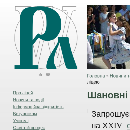
Головна
»
Новини та
ліцею
Шановні 
Про ліцей
Новини та події
Інформаційна відкритість
Запрошуєм
Вступникам
Учителі
на ХXIV
Освітній процес