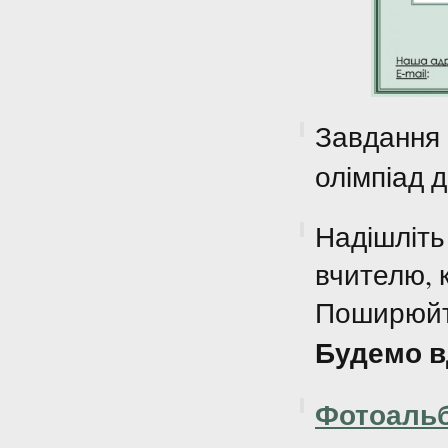
Завдання 
олімпіад 
Надішліт
вчителю, к
Поширюйте
Будемо в
Фотоальб