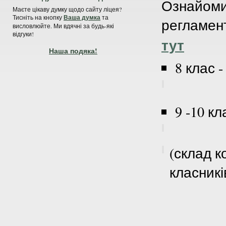
Ознайоми
Маєте цікаву думку щодо сайту ліцея?
Тисніть на кнопку
Ваша думка
та
регламен
висловлюйте. Ми вдячні за будь-які
відгуки!
тут
Наша подяка!
8 клас 
9 -10 к
(склад к
класникі