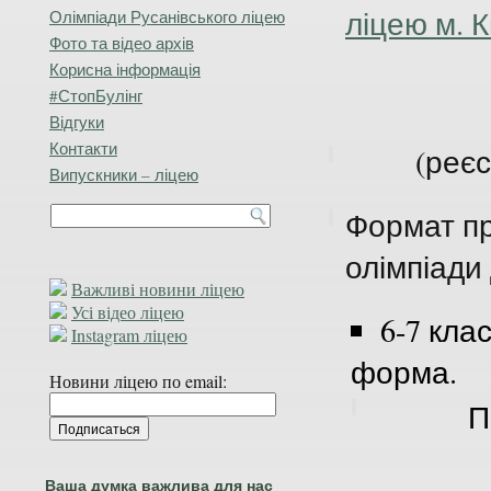
ліцею м. 
Олімпіади Русанівського ліцею
Фото та відео архів
Корисна інформація
#СтопБулінг
Відгуки
Контакти
(реєс
Випускники – ліцею
Формат п
олімпіади 
Важливі новини ліцею
Усі відео ліцею
6-7 клас
Instagram ліцею
форма.
Новини ліцею по email:
П
Ваша думка важлива для нас