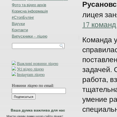
Русановс
Фото та відео архів
Корисна інформація
лицея за
#СтопБулінг
17 команд
Відгуки
Контакти
Випускники – ліцею
Команда 
справилас
поставлен
Важливі новини ліцею
задачей.
Усі відео ліцею
Instagram ліцею
работа, 
Новини ліцею по email:
тщательна
умение ра
специаль
Ваша думка важлива для нас
Маєте цікаву думку щодо сайту ліцея?