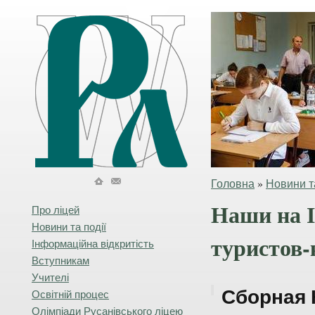
Головна
»
Новини та
Наши на 
Про ліцей
Новини та події
туристов-
Інформаційна відкритість
Вступникам
Учителі
Сборная 
Освітній процес
Олімпіади Русанівського ліцею