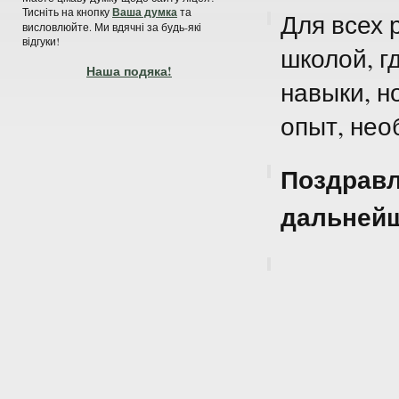
Тисніть на кнопку
Ваша думка
та
Для всех 
висловлюйте. Ми вдячні за будь-які
відгуки!
школой, г
Наша подяка!
навыки, н
опыт, нео
Поздравл
дальнейш