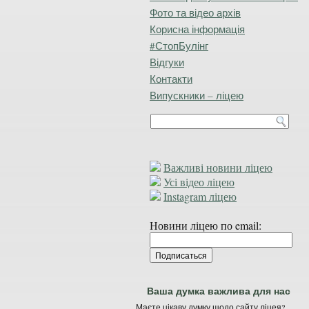
Фото та відео архів
Корисна інформація
#СтопБулінг
Відгуки
Контакти
Випускники – ліцею
Важливі новини ліцею
Усі відео ліцею
Instagram ліцею
Новини ліцею по email:
Ваша думка важлива для нас
Маєте цікаву думку щодо сайту ліцея?