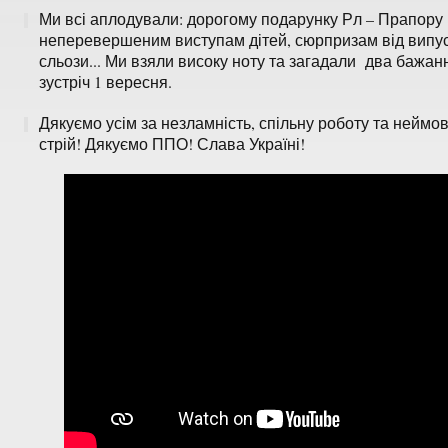
Ми всі аплодували: дорогому подарунку Рл – Прапору 
неперевершеним виступам дітей, сюрпризам від випус
сльози... Ми взяли високу ноту та загадали два бажан
зустріч 1 вересня.
Дякуємо усім за незламність, спільну роботу та неймов
стрій! Дякуємо ППО! Слава Україні!