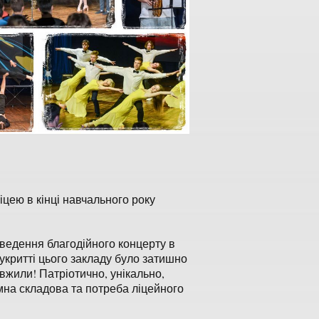
ею в кінці навчального року
ведення благодійного концерту в
 в укритті цього закладу було затишно
жили! Патріотично, унікально,
ємна складова та потреба ліцейного