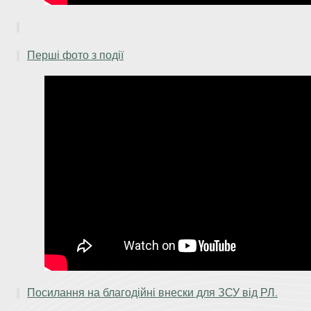
З поваго
Перші фото з події
Посилання на благодійні внески для ЗСУ від РЛ.