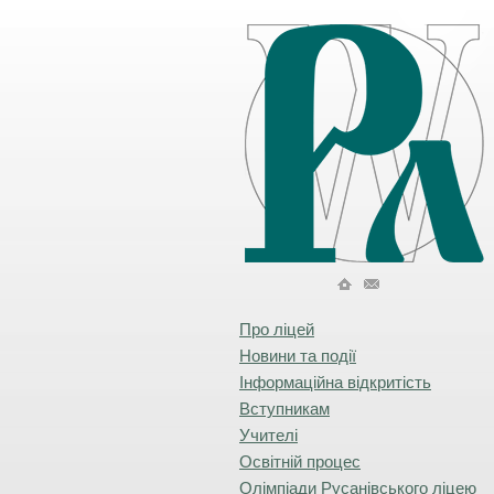
Про ліцей
Новини та події
Інформаційна відкритість
Вступникам
Учителі
Освітній процес
Олімпіади Русанівського ліцею