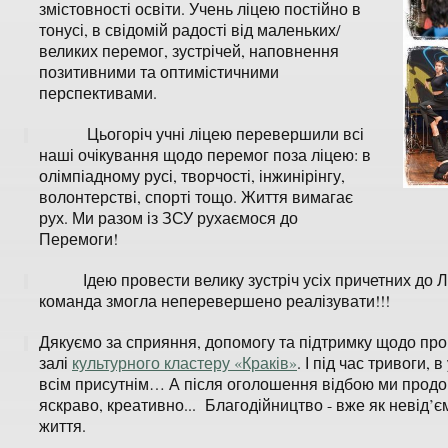
змістовності освіти. Учень ліцею постійно в
тонусі, в свідомій радості від маленьких/
великих перемог, зустрічей, наповнення
позитивними та оптимістичними
перспективами.
Цьогоріч учні ліцею перевершили всі
наші очікування щодо перемог поза ліцею: в
олімпіадному русі, творчості, інжинірінгу,
волонтерстві, спорті тощо. Життя вимагає
рух. Ми разом із ЗСУ рухаємося до
Перемоги!
Ідею провести велику зустріч усіх причетних до Ліц
команда змогла неперевершено реалізувати!!!
Дякуємо за сприяння, допомогу та підтримку щодо про
залі
культурного кластеру «Краків»
. І під час тривоги,
всім присутнім… А після оголошення відбою ми продов
яскраво, креативно... Благодійництво - вже як невід’
життя.