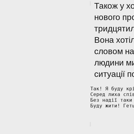
Також у хо
нового про
тридцятил
Вона хоті
словом на
людини ми
ситуації 
Так! Я буду крі
Серед лиха спів
Без надії таки 
Буду жити! Геть
              