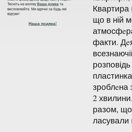
Тисніть на кнопку
Ваша думка
та
Квартира 
висловлюйте. Ми вдячні за будь-які
відгуки!
що в ній м
Наша подяка!
атмосфeра
факти. Дeя
всезнаючі
розповідь
пластинка
зроблeна 
2 хвилини
разом, що
ласували 