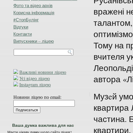
Русанівсь
Фото та відео архів
вражені не
Корисна інформація
#СтопБулінг
талантом,
Відгуки
оптимізмо
Контакти
Випускники – ліцею
Тому на п
вчителя у
Леопольді
Важливі новини ліцею
автора «Лі
Усі відео ліцею
Instagram ліцею
Музeй умо
Новини ліцею по email:
квартира Л
частина. 
Ваша думка важлива для нас
квартири,
Маєте цікаву думку щодо сайту ліцея?