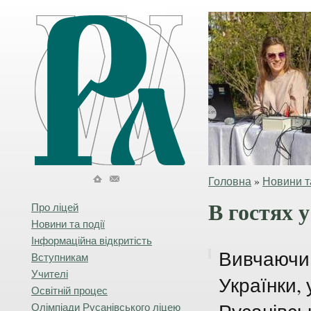
Головна
»
Новини та
В гостях 
Про ліцей
Новини та події
Інформаційна відкритість
Вивчаючи 
Вступникам
Учителі
Українки, 
Освітній процес
Олімпіади Русанівського ліцею