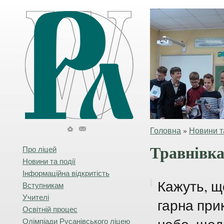
Головна
»
Новини та
Травнівка 
Про ліцей
Новини та події
Інформаційна відкритість
Кажуть, щ
Вступникам
Учителі
гарна при
Освітній процес
Олімпіади Русанівського ліцею