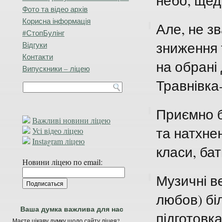
небо, щед
Фото та відео архів
Корисна інформація
Але, не з
#СтопБулінг
зниження 
Відгуки
Контакти
на обрані 
Випускники – ліцею
Травнівка
Приємно б
Важливі новини ліцею
та натхне
Усі відео ліцею
Instagram ліцею
класи, бат
Новини ліцею по email:
Музичні ве
любов) біл
Ваша думка важлива для нас
підготовк
Маєте цікаву думку щодо сайту ліцея?