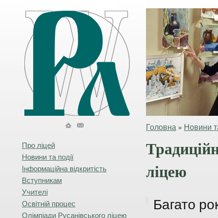
Головна
»
Новини та
Традиційн
Про ліцей
Новини та події
ліцею
Інформаційна відкритість
Вступникам
Учителі
Багато рок
Освітній процес
Олімпіади Русанівського ліцею