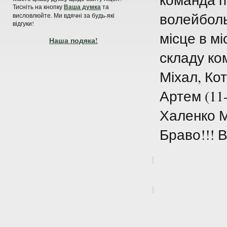
Тисніть на кнопку
Ваша думка
та
волейбольн
висловлюйте. Ми вдячні за будь-які
відгуки!
місце в м
Наша подяка!
складу ко
Міхал, Ко
Артем (11
Халенко Ми
Браво!!! В