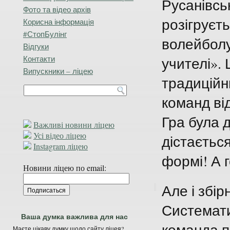
Русанівсь
Фото та відео архів
розігруєть
Корисна інформація
#СтопБулінг
волейболу
Відгуки
Контакти
учителі». 
Випускники – ліцею
традиційн
команд від
Гра була 
Важливі новини ліцею
Усі відео ліцею
дістаєтьс
Instagram ліцею
формі! А 
Новини ліцею по email:
Але і збір
Системати
Ваша думка важлива для нас
команда п
Маєте цікаву думку щодо сайту ліцея?