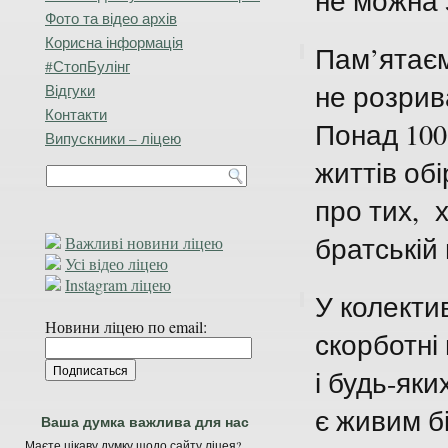
не можна 
Фото та відео архів
Корисна інформація
Пам’ятаєм
#СтопБулінг
не розрива
Відгуки
Контакти
Понад 100
Випускники – ліцею
життів об
про тих, 
братській
Важливі новини ліцею
Усі відео ліцею
Instagram ліцею
У колектив
Новини ліцею по email:
скорботні
і будь-яки
є живим б
Ваша думка важлива для нас
Маєте цікаву думку щодо сайту ліцея?