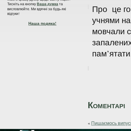
Тисніть на кнопку
Ваша думка
та
Про це го
висловлюйте. Ми вдячні за будь-які
відгуки!
учнями на 
Наша подяка!
мовчали сь
запалених
пам’ятати
Коментарі
«
Пишаємось випуск