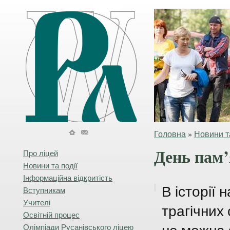
Головна
»
Новини та
День пам’
Про ліцей
Новини та події
Інформаційна відкритість
В історії 
Вступникам
Учителі
трагічних 
Освітній процес
Олімпіади Русанівського ліцею