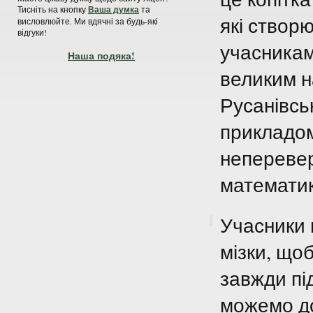
Тисніть на кнопку
Ваша думка
та
які створ
висловлюйте. Ми вдячні за будь-які
відгуки!
учасникам 
Наша подяка!
великим н
Русанівсь
прикладом
неперевер
математик
Учасники н
мізки, щоб
завжди пі
можемо до