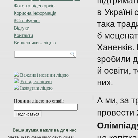
підтримат
Фото та відео архів
в Україні 
Корисна інформація
#СтопБулінг
така трад
Відгуки
б меценат
Контакти
Випускники – ліцею
Ханенків.
зробили д
й освіти,
Важливі новини ліцею
них.
Усі відео ліцею
Instagram ліцею
А ми, за т
Новини ліцею по email:
провести
Олімпіад
Ваша думка важлива для нас
це копітка
Маєте цікаву думку щодо сайту ліцея?