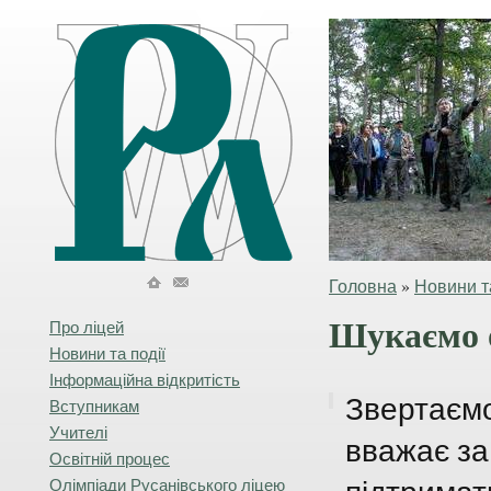
Головна
»
Новини та
Шукаємо о
Про ліцей
Новини та події
Інформаційна відкритість
Звертаємо
Вступникам
Учителі
вважає за
Освітній процес
Олімпіади Русанівського ліцею