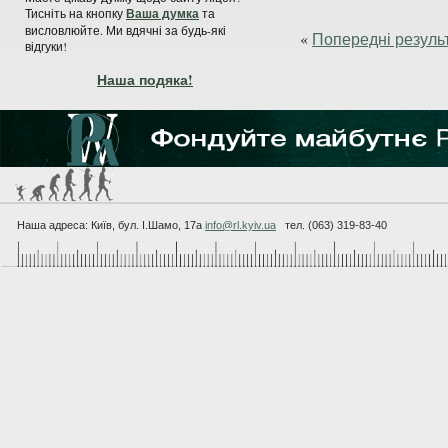
Тисніть на кнопку
Ваша думка
та
висловлюйте. Ми вдячні за будь-які
«
Попередні резуль
відгуки!
Наша подяка!
Наша адреса: Київ, бул. I.Шамо, 17а
info@rl.kyiv.ua
тел. (063) 319-83-40