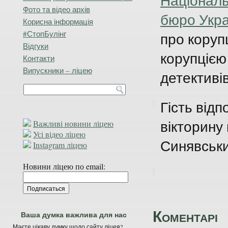
Національ
Фото та відео архів
бюро Укра
Корисна інформація
#СтопБулінг
про коруп
Відгуки
корупцією
Контакти
Випускники – ліцею
детективів
Гість відп
вікторину
Важливі новини ліцею
Усі відео ліцею
Синявськи
Instagram ліцею
Новини ліцею по email:
Коментарі
Ваша думка важлива для нас
Маєте цікаву думку щодо сайту ліцея?