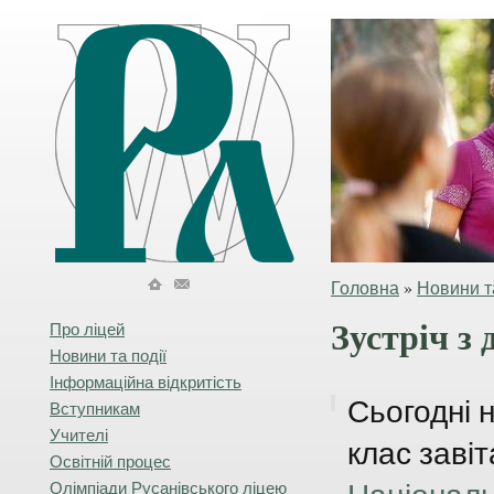
Головна
»
Новини та
Зустріч з
Про ліцей
Новини та події
Інформаційна відкритість
Сьогодні 
Вступникам
Учителі
клас заві
Освітній процес
Олімпіади Русанівського ліцею