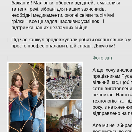
бажання! Малюнки, обереги від дітей; смаколики
та теплі речі, зібрані для наших захисників,
необхідні медикаменти, окопні свічки та хімічні
грілки – все це задля щасливих усмішок і
підтримки наших незламних бійців.
Під час канікул продовжували робити окопні свічки з уч
просто професіоналами в цій справі. Дякую їм!
Фото звіт
А ще, хочу вислов
працівникам Русан
вільний час, щоб 
сотні виготовлен
не зникає. Наші в
технологію та, пі
року, з натхненням
відправлено на п
Але ми не збирає
долучитись до спі