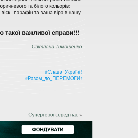
коричневого та білого кольорів;
 віск і парафін та ваша віра в нашу
о такої важливої справи!!!
Світлана Тимошенко
#Слава_Україні!
#Разом_до_ПЕРЕМОГИ!
Супергерої серед нас
»