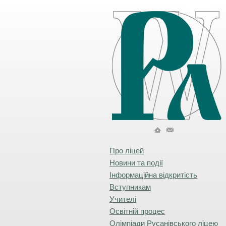
Про ліцей
Новини та події
Інформаційна відкритість
Вступникам
Учителі
Освітній процес
Олімпіади Русанівського ліцею