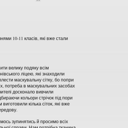
нями 10-11 класів, які вже стали
ити велику подяку всім
івського ліцею, які знаходили
плести маскувальну сітку, бо попри
их, потреба в маскувальних засобах
чителі досконало вивчили
дбираючи кольори стрічок під пори
 виготовили кілька сіток, які вже
ередову.
мось зупинятись й просимо всіх
льної справи. Нам потрібна тканина