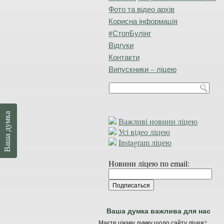
Фото та відео архів
Корисна інформація
#СтопБулінг
Відгуки
Контакти
Випускники – ліцею
Ваша думка
Важливі новини ліцею
Усі відео ліцею
Instagram ліцею
Новини ліцею по email:
Ваша думка важлива для нас
Маєте цікаву думку щодо сайту ліцея?