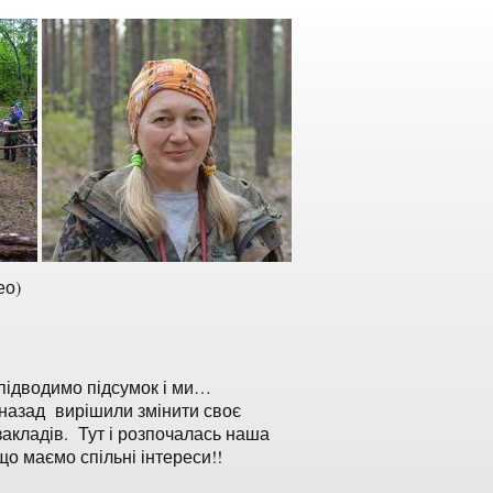
ео)
, підводимо підсумок і ми…
к назад вирішили змінити своє
закладів. Тут і розпочалась наша
 що маємо спільні інтереси!!