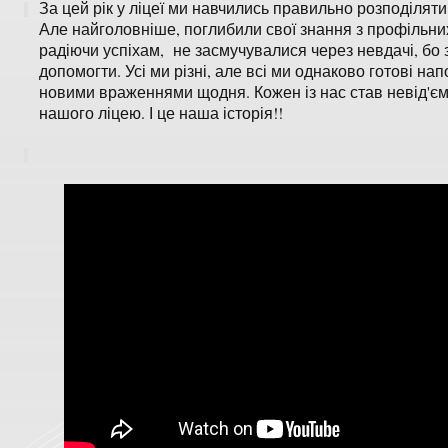
За цей рік у ліцеї ми навчились правильно розподіляти
Але найголовніше, поглибили свої знання з профільни
радіючи успіхам, не засмучувалися через невдачі, бо з
допомогти. Усі ми різні, але всі ми однаково готові н
новими враженнями щодня. Кожен із нас став невід'є
нашого ліцею. І це наша історія!!