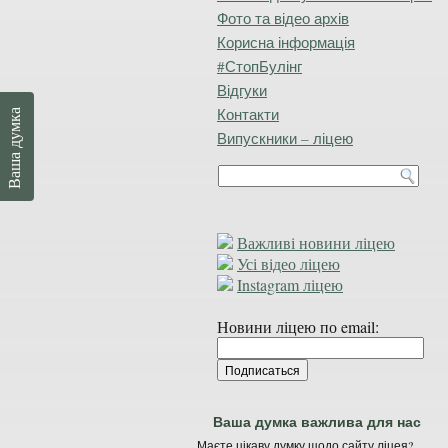
Фото та відео архів
Корисна інформація
#СтопБулінг
Відгуки
Контакти
Ваша думка
Випускники – ліцею
Важливі новини ліцею
Усі відео ліцею
Instagram ліцею
Новини ліцею по email:
Ваша думка важлива для нас
Маєте цікаву думку щодо сайту ліцея?