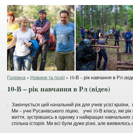
Головна
»
Новини та події
»
10-В – рік навчання в Рл (від
10-В – рік навчання в Рл (відео)
Закінчується цей начальний рік для учнів усієї країни
Ми – учні Русанівського ліцею, учні 10-В класу, які рі
життя, зустрівшись в одному з найкращих навчальних 
спільна історія. Ми всі були дуже різні, але виявилось