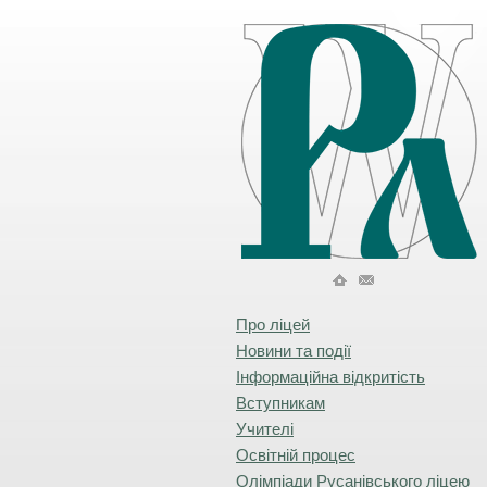
Про ліцей
Новини та події
Інформаційна відкритість
Вступникам
Учителі
Освітній процес
Олімпіади Русанівського ліцею