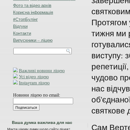
завершен
Фото та відео архів
святковим
Корисна інформація
#СтопБулінг
Протягом 
Відгуки
тижня ми 
Контакти
Випускники – ліцею
готувалис
виступу: 
репетиції
Важливі новини ліцею
чудово пр
Усі відео ліцею
Instagram ліцею
нас відчу
Новини ліцею по email:
об'єднано
святкове д
Ваша думка важлива для нас
Сам Верте
Маєте цікаву думку щодо сайту ліцея?