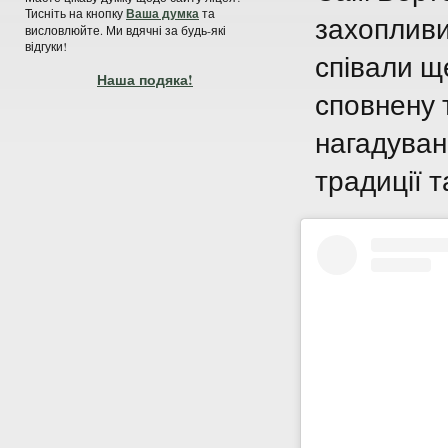
Тисніть на кнопку
Ваша думка
та
захопливи
висловлюйте. Ми вдячні за будь-які
відгуки!
співали щ
Наша подяка!
сповнену 
нагадуван
традиції 