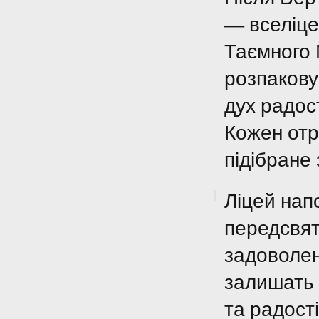
— вселіце
Таємного 
розпаковув
дух радост
Кожен отр
підібране
Ліцей нап
передсвят
задоволені
залишать 
та радості