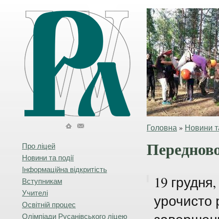
Головна
»
Новини та
Передново
Про ліцей
Новини та події
Інформаційна відкритість
19 грудня,
Вступникам
Учителі
урочисто 
Освітній процес
Олімпіади Русанівського ліцею