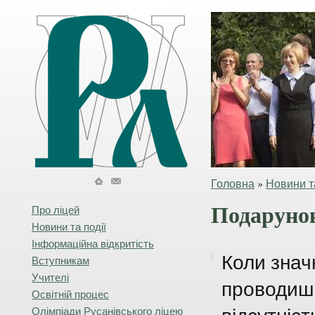
Головна
»
Новини та
Подарунок
Про ліцей
Новини та події
Інформаційна відкритість
Коли знач
Вступникам
Учителі
проводиш 
Освітній процес
Олімпіади Русанівського ліцею