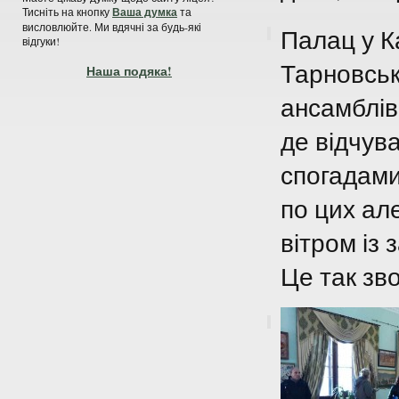
Тисніть на кнопку
Ваша думка
та
висловлюйте. Ми вдячні за будь-які
Палац у К
відгуки!
Тарновськ
Наша подяка!
ансамблів.
де відчув
спогадами
по цих але
вітром із
Це так зв