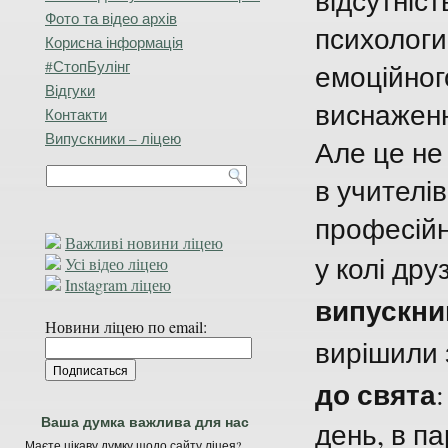
відсутніст
Фото та відео архів
психологи
Корисна інформація
#СтопБулінг
емоційног
Відгуки
виснажен
Контакти
Випускники – ліцею
Але це не
в учителів
професійн
Важливі новини ліцею
у колі дру
Усі відео ліцею
Instagram ліцею
випускни
Новини ліцею по email:
вирішили
до свята
Ваша думка важлива для нас
день, в п
Маєте цікаву думку щодо сайту ліцея?