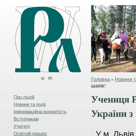
Головна
»
Новини та
шахів!
Учениця Р
Про ліцей
Новини та події
України з
Інформаційна відкритість
Вступникам
Учителі
У м. Львів
Освітній процес