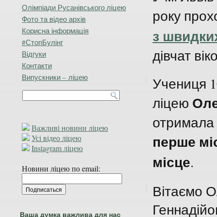
Олімпіади Русанівського ліцею
року про
Фото та відео архів
Корисна інформація
з швидки
#СтопБулінг
дівчат вік
Відгуки
Контакти
Випускники – ліцею
Учениця 1
Оле
ліцею
отримала д
Важливі новини ліцею
перше мі
Усі відео ліцею
Instagram ліцею
місце
.
Новини ліцею по email:
Вітаємо О
Геннадійо
Ваша думка важлива для нас