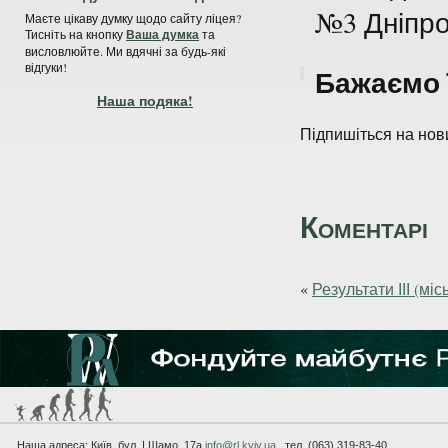
№3 Дніпро
Маєте цікаву думку щодо сайту ліцея?
Тисніть на кнопку
Ваша думка
та
висловлюйте. Ми вдячні за будь-які
відгуки!
Бажаємо ї
Наша подяка!
Підпишіться на нови
Коментарі
«
Результати ІІІ (мі
Наша адреса: Київ, бул. I.Шамо, 17а
info@rl.kyiv.ua
тел. (063) 319-83-40