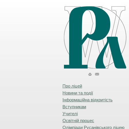
Про ліцей
Новини та події
Інформаційна відкритість
Вступникам
Учителі
Освітній процес
Олімпіади Русанівського ліцею