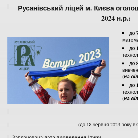
Русанівський ліцей м. Києва оголош
2024 н.р.:
до
матема
до
технол
до
вивчен
(
на ві
до
технол
(
на ві
(до 18 червня 2023 року в
дата проведення І туру
Запланована