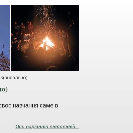
23(оновлено)
но)
своє навчання саме в
Ось варіанти відповідей...