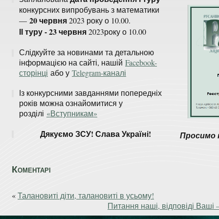
конкурсних випробувань з математики
20 червня
—
2023 року о 10.00.
ІІ туру - 23 червня
2023року о 10.00
Слідкуйте за новинами та детальною
інформацією на сайті, нашій
Facebook-
сторінці
або у
Telegram-каналі
Із конкурсними завданнями попередніх
років можна ознайомитися у
розділі
«Вступникам»
Дякуємо ЗСУ! Слава Україні!
Просимо 
Коментарі
«
Талановиті діти, талановиті в усьому!
Питання наші, відповіді Ваш