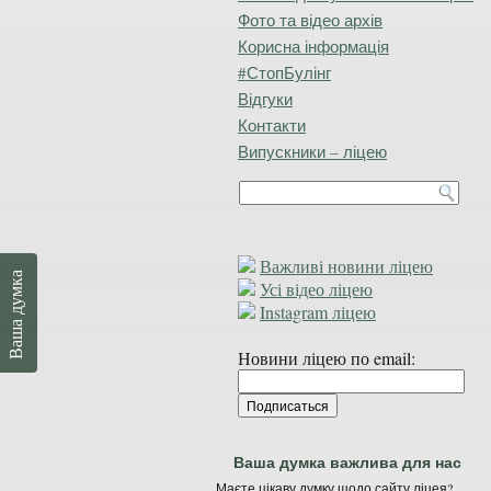
Фото та відео архів
Корисна інформація
#СтопБулінг
Відгуки
Контакти
Випускники – ліцею
Важливі новини ліцею
Ваша думка
Усі відео ліцею
Instagram ліцею
Новини ліцею по email:
Ваша думка важлива для нас
Маєте цікаву думку щодо сайту ліцея?