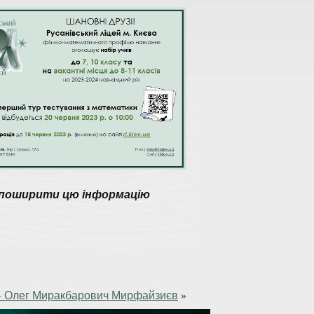
поширити цю інформацію
і – Олег Миракбарович Мирфайзиєв
»