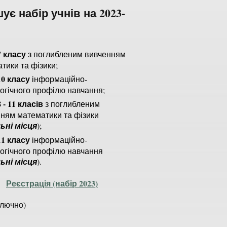
ує набір учнів на 2023-
7 класу
з поглибленим вивченням
тики та фізики;
10 класу
інформаційно-
огічного профілю навчання;
8 - 11 класів
з поглибленим
ням математики та фізики
льні місця
);
11 класу
інформаційно-
огічного профілю навчання
льні місця
).
Реєстрація (набір 2023)
ключно)