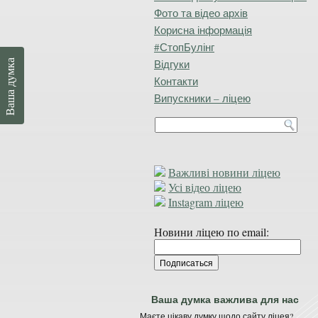
Фото та відео архів
Корисна інформація
#СтопБулінг
Відгуки
Ваша думка
Контакти
Випускники – ліцею
Важливі новини ліцею
Усі відео ліцею
Instagram ліцею
Новини ліцею по email:
Ваша думка важлива для нас
Маєте цікаву думку щодо сайту ліцея?