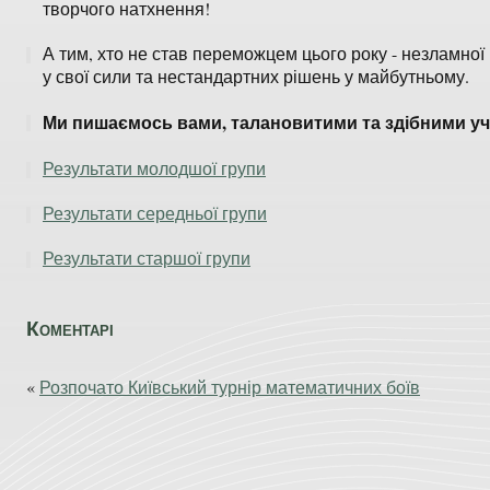
творчого натхнення!
А тим, хто не став переможцем цього року - незламної 
у свої сили та нестандартних рішень у майбутньому.
Ми пишаємось вами, талановитими та здібними у
Результати молодшої групи
Результати середньої групи
Результати старшої групи
Коментарі
«
Розпочато Київський турнір математичних боїв