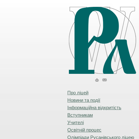
Про ліцей
Новини та події
Інформаційна відкритість
Вступникам
Учителі
Освітній процес
Олімпіади Русанівського ліцею