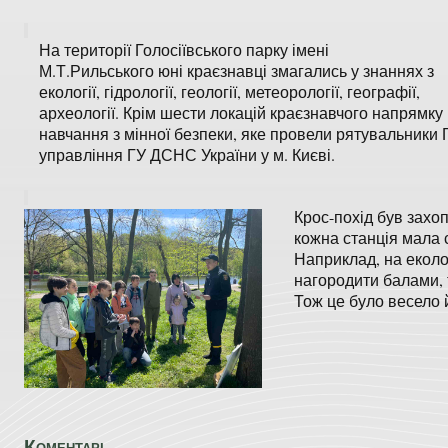
На території Голосіївського парку імені
М.Т.Рильського юні краєзнавці змагались у знаннях з
екології, гідрології, геології, метеорології, географії,
археології. Крім шести локацій краєзнавчого напрямку
навчання з мінної безпеки, яке провели рятувальники 
управління ГУ ДСНС України у м. Києві.
Крос-похід був захо
кожна станція мала 
Наприклад, на еколо
нагородити балами, т
Тож це було весело 
Коментарі