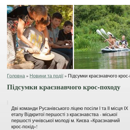
Головна
»
Новини та події
»
Підсумки краєзнавчого крос
Підсумки краєзнавчого крос-походу
Дві команди Русанівського ліцею посіли І та ІІ місця ІХ
етапу Відкритої першості з краєзнавства - міської
першості учнівської молоді м. Києва «Краєзнавчий
крос-похід»!