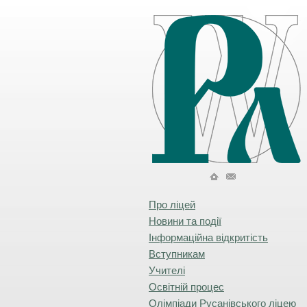
Про ліцей
Новини та події
Інформаційна відкритість
Вступникам
Учителі
Освітній процес
Олімпіади Русанівського ліцею