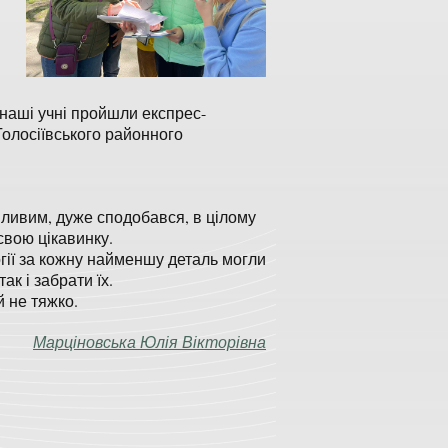
 наші учні пройшли експрес-
Голосіївського районного
пливим, дуже сподобався, в цілому
свою цікавинку.
гії за кожну найменшу деталь могли
ак і забрати їх.
й не тяжко.
Марціновська Юлія Вікторівна