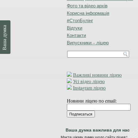
Фото та відео архів
Корисна інформація
#СтопБулінг
Відгуки
Ваша думка
Контакти
Випускники – ліцею
Важливі новини ліцею
Усі відео ліцею
Instagram ліцею
Новини ліцею по email:
Ваша думка важлива для нас
Маєте цікаву думку щодо сайту ліцея?