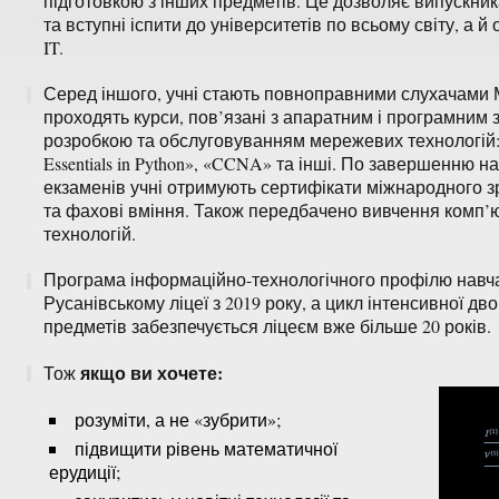
підготовкою з інших предметів. Це дозволяє випускни
та вступні іспити до університетів по всьому світу, а 
IT.
Серед іншого, учні стають повноправними слухачами 
проходять курси, пов’язані з апаратним і програмним 
розробкою та обслуговуванням мережевих технологій: «I
Essentials in Python», «CCNA» та інші. По завершенню н
екзаменів учні отримують сертифікати міжнародного зр
та фахові вміння. Також передбачено вивчення комп’ю
технологій.
Програма інформаційно-технологічного профілю навча
Русанівському ліцеї з 2019 року, а цикл інтенсивної дво
предметів забезпечується ліцеєм вже більше 20 років.
якщо ви хочете:
Тож
розуміти, а не «зубрити»;
підвищити рівень математичної
ерудиції;