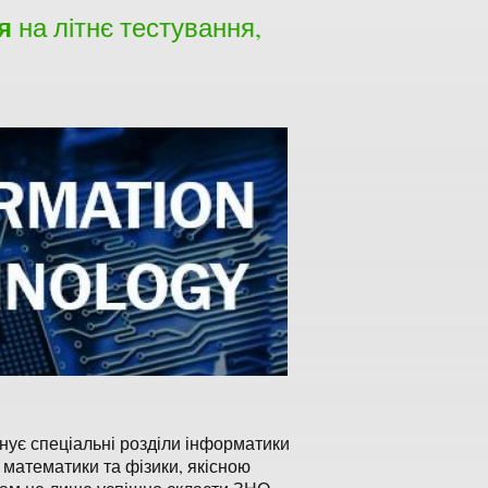
я
на літнє тестування,
нує спеціальні розділи інформатики
 математики та фізики, якісною