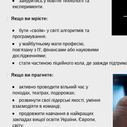
зануритись у новітні технології та
експерименти.
Якщо ви мрієте:
бути «своїм» у світі алгоритмів та
програмування;
у майбутньому мати професію,
пов'язану з ІT, фінансами або науковими
дослідженнями;
стати частиною ліцейного кола, де завжди підтрим
Якщо ви прагнете:
активно проводити вільний час у
походах, театрах, подорожах;
розвинути свої лідерські якості, уміння
взаємодіяти в команді;
продовжити навчання в найкращих
закладах вищої освіти України, Європи,
світу;