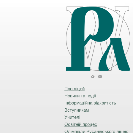
Про ліцей
Новини та події
Інформаційна відкритість
Вступникам
Учителі
Освітній процес
Олімпіади Русанівського ліцею