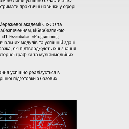
кам не лише успішно скласти ЗНО
й отримати практичні навички у сфері
Мережевої академії CISCO та
забезпеченням, кібербезпекою,
T Essentials», «Programming
авчальних модулів та успішній здачі
азка, які підтверджують їхні знання
терної графіки та мультимедійних
ння успішно реалізується в
річної підготовки з базових