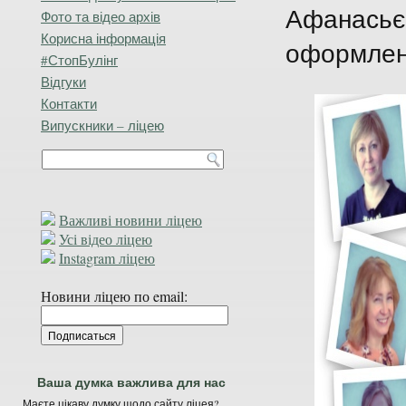
Афанасьєв
Фото та відео архів
Корисна інформація
оформленн
#СтопБулінг
Відгуки
Контакти
Випускники – ліцею
Важливі новини ліцею
Усі відео ліцею
Instagram ліцею
Новини ліцею по email:
Ваша думка важлива для нас
Маєте цікаву думку щодо сайту ліцея?