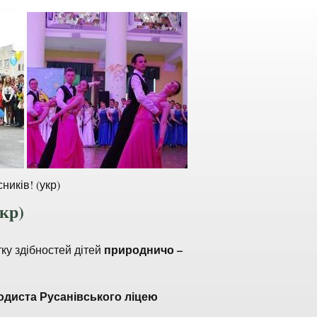
ників! (укр)
кр)
природничо –
у здібностей дітей
одиста Русанівського ліцею