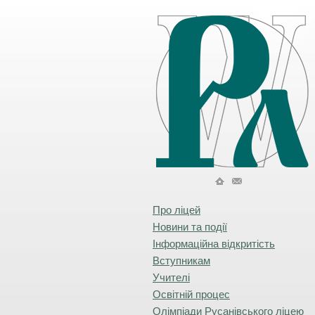
Про ліцей
Новини та події
Інформаційна відкритість
Вступникам
Учителі
Освітній процес
Олімпіади Русанівського ліцею