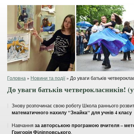
Головна
»
Новини та події
»
До уваги батьків четвероклас
До уваги батьків четверокласників! (у
Знову розпочинає свою роботу Школа раннього розвитк
математичного нахилу "Знайка" для учнів 4 класу
за авторською програмою вчителя – мет
Навчання
Григорія Філіпповського
.