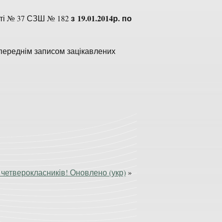
з 19.01.2014р. по
еті № 37 СЗШ № 182
переднім записом зацікавлених
 четверокласників! Оновлено (укр)
»