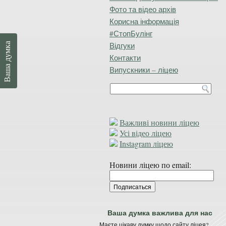
Фото та відео архів
Корисна інформація
#СтопБулінг
Відгуки
Ваша думка
Контакти
Випускники – ліцею
Важливі новини ліцею
Усі відео ліцею
Instagram ліцею
Новини ліцею по email:
Ваша думка важлива для нас
Маєте цікаву думку щодо сайту ліцея?