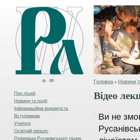
Головна
»
Новини та
Відео лек
Про ліцей
Новини та події
Інформаційна відкритість
Ви не змог
Вступникам
Учителі
Русанівсь
Освітній процес
Олімпіади Русанівського ліцею