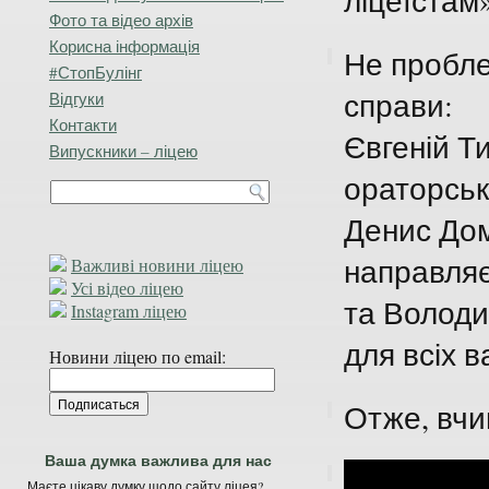
ліцеїстам
Фото та відео архів
Корисна інформація
Не пробле
#СтопБулінг
справи:
Відгуки
Контакти
Євгеній Т
Випускники – ліцею
ораторськ
Денис Дом
направляє
Важливі новини ліцею
Усі відео ліцею
та Володи
Instagram ліцею
для всіх в
Новини ліцею по email:
Отже, вчи
Ваша думка важлива для нас
Маєте цікаву думку щодо сайту ліцея?