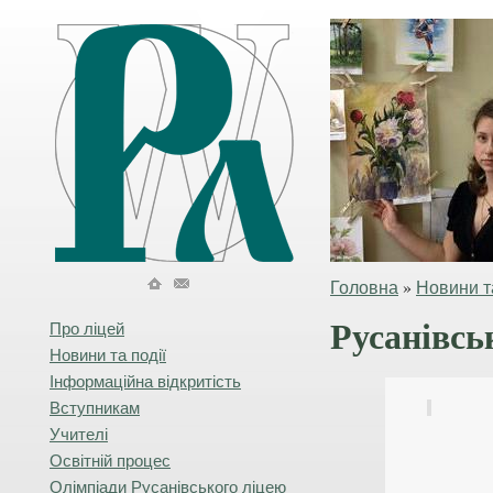
Головна
»
Новини та
Русанівсь
Про ліцей
Новини та події
Інформаційна відкритість
Вступникам
Учителі
Освітній процес
Олімпіади Русанівського ліцею