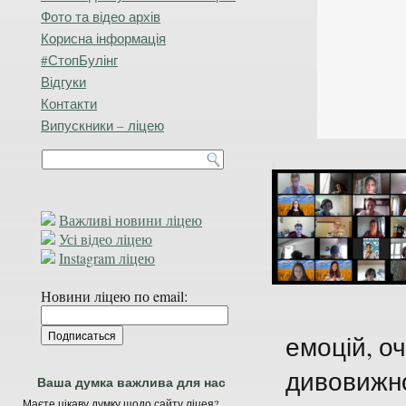
Фото та відео архів
Корисна інформація
#СтопБулінг
Відгуки
Контакти
Випускники – ліцею
Важливі новини ліцею
Усі відео ліцею
Instagram ліцею
Новини ліцею по email:
емоцій, о
дивовижно
Ваша думка важлива для нас
Маєте цікаву думку щодо сайту ліцея?