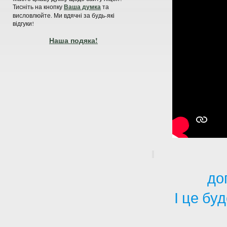
Тисніть на кнопку
Ваша думка
та
висловлюйте. Ми вдячні за будь-які
відгуки!
Наша подяка!
Ми щ
до
І це бу