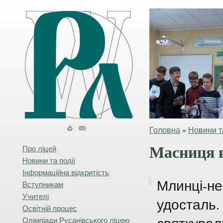
Головна
»
Новини та
Масниця в
Про ліцей
Новини та події
Інформаційна відкритість
Млинці-не
Вступникам
Учителі
удосталь.
Освітній процес
Олімпіади Русанівського ліцею