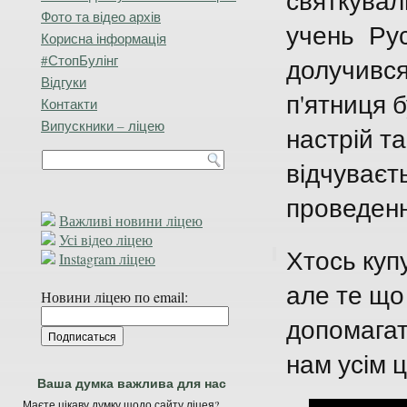
святкувал
Фото та відео архів
учень Рус
Корисна інформація
#СтопБулінг
долучився
Відгуки
п'ятниця 
Контакти
Випускники – ліцею
настрій т
відчуваєт
проведенн
Важливі новини ліцею
Усі відео ліцею
Хтось куп
Instagram ліцею
але те що
Новини ліцею по email:
допомагат
нам усім 
Ваша думка важлива для нас
Маєте цікаву думку щодо сайту ліцея?