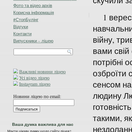
скучили з
Фото та відео архів
Корисна інформація
1 вересн
#СтопБулінг
навчальни
Відгуки
Контакти
війну, три
Випускники – ліцею
вами свій 
потрібні 
озброїти 
Важливі новини ліцею
Усі відео ліцею
сенсом на
Instagram ліцею
людину Лю
Новини ліцею по email:
готовніст
такими, я
Ваша думка важлива для нас
нездолан
Маєте цікаву думку щодо сайту ліцея?