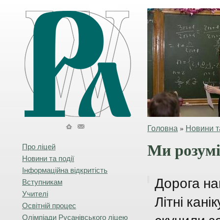
Головна
»
Новини та
Ми розум
Про ліцей
Новини та події
Інформаційна відкритість
Дорога на
Вступникам
Учителі
Літні кані
Освітній процес
Олімпіади Русанівського ліцею