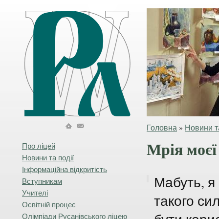
Головна
»
Новини та
Мрія моєї
Про ліцей
Новини та події
Інформаційна відкритість
Мабуть, я
Вступникам
Учителі
такого си
Освітній процес
Олімпіади Русанівського ліцею