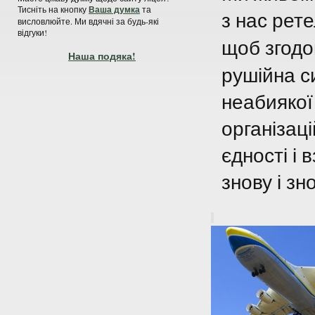
Тисніть на кнопку
Ваша думка
та
з нас рет
висловлюйте. Ми вдячні за будь-які
відгуки!
щоб згодо
Наша подяка!
рушійна с
неабиякої
організац
єдності і
знову і зн