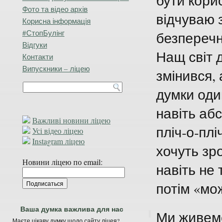
бути кори
Фото та відео архів
відчуваю 
Корисна інформація
#СтопБулінг
безперечно
Відгуки
Нащ світ 
Контакти
Випускники – ліцею
змінився, 
думки оди
навіть аб
Важливі новини ліцею
пліч-о-плі
Усі відео ліцею
Instagram ліцею
хочуть зр
Новини ліцею по email:
навіть не 
потім «мо
Ваша думка важлива для нас
Ми живемо
Маєте цікаву думку щодо сайту ліцея?