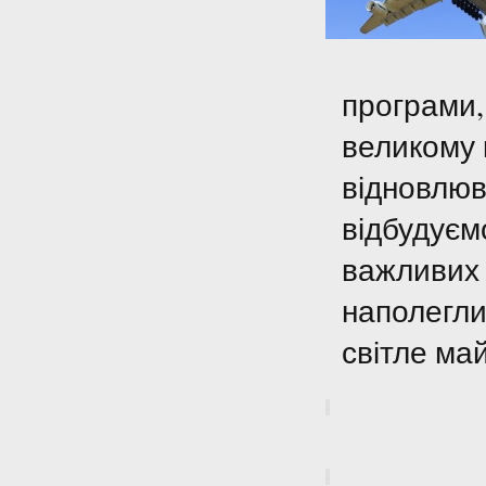
програми,
великому 
відновлюв
відбудуємо
важливих 
наполегли
світле ма