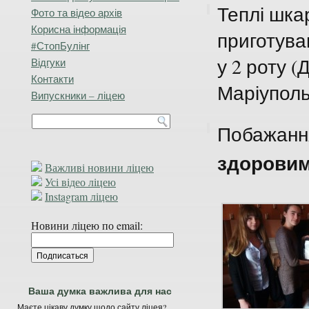
Теплі шка
Фото та відео архів
Корисна інформація
приготува
#СтопБулінг
у 2 роту 
Відгуки
Контакти
Маріуполь
Випускники – ліцею
Побажання
здоровими
Важливі новини ліцею
Усі відео ліцею
Instagram ліцею
Новини ліцею по email:
Ваша думка важлива для нас
Маєте цікаву думку щодо сайту ліцея?