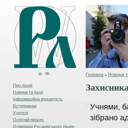
Головна
»
Новини та
Захисника
Про ліцей
Новини та події
Інформаційна відкритість
Учнями, б
Вступникам
Учителі
зібрано а
Освітній процес
Олімпіади Русанівського ліцею