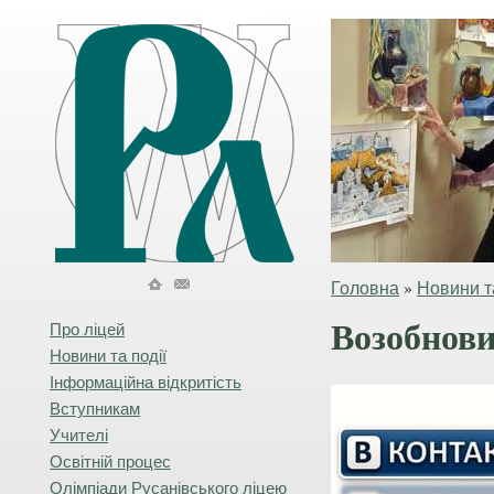
Головна
»
Новини та
Возобнови
Про ліцей
Новини та події
Інформаційна відкритість
Вступникам
Учителі
Освітній процес
Олімпіади Русанівського ліцею