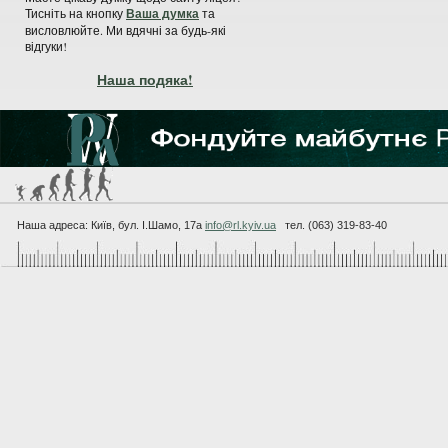
Тисніть на кнопку
Ваша думка
та
висловлюйте. Ми вдячні за будь-які
відгуки!
Наша подяка!
Наша адреса: Київ, бул. I.Шамо, 17а
info@rl.kyiv.ua
тел. (063) 319-83-40