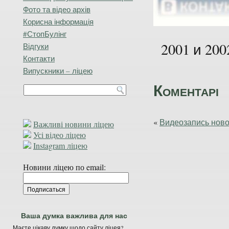
Фото та відео архів
Корисна інформація
#СтопБулінг
2001 и 200
Відгуки
Контакти
Випускники – ліцею
Коментарі
«
Видеозапись ново
Важливі новини ліцею
Усі відео ліцею
Instagram ліцею
Новини ліцею по email:
Ваша думка важлива для нас
Маєте цікаву думку щодо сайту ліцея?