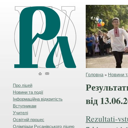
Головна
»
Новини та
Результат
Про ліцей
Новини та події
від 13.06.
Інформаційна відкритість
Вступникам
Учителі
Rezultati-vs
Освітній процес
Олімпіади Русанівського ліцею