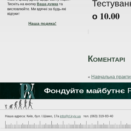
Тестуван
Тисніть на кнопку
Ваша думка
та
висловлюйте. Ми вдячні за будь-які
о 10.00
відгуки!
Наша подяка!
Коментарі
«
Навчальна практи
Наша адреса: Київ, бул. I.Шамо, 17а
info@rl.kyiv.ua
тел. (063) 319-83-40