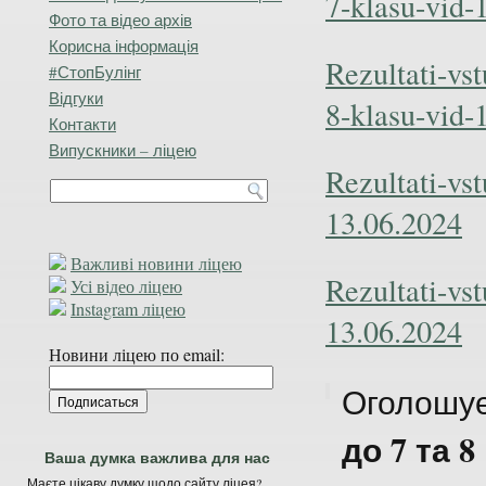
7-klasu-vid-
Фото та відео архів
Корисна інформація
Rezultati-vs
#СтопБулінг
Відгуки
8-klasu-vid-
Контакти
Випускники – ліцею
Rezultati-vs
13.06.2024
Важливі новини ліцею
Rezultati-vs
Усі відео ліцею
Instagram ліцею
13.06.2024
Новини ліцею по email:
Оголошу
до 7 та 8
Ваша думка важлива для нас
Маєте цікаву думку щодо сайту ліцея?