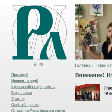
Головна
»
Новини та
Внимание! Из
Про ліцей
Новини та події
Інформаційна відкритість
Ждем
Вступникам
15-0
Учителі
Освітній процес
Олімпіади Русанівського ліцею