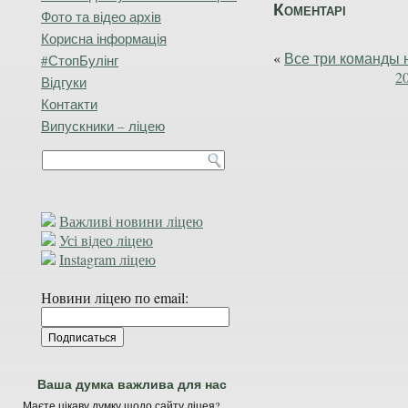
Коментарі
Фото та відео архів
Корисна інформація
«
Все три команд
#СтопБулінг
2
Відгуки
Контакти
Випускники – ліцею
Важливі новини ліцею
Усі відео ліцею
Instagram ліцею
Новини ліцею по email:
Ваша думка важлива для нас
Маєте цікаву думку щодо сайту ліцея?