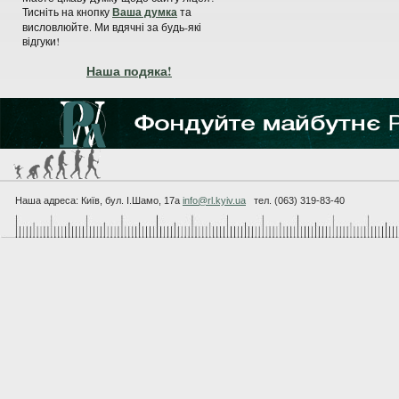
Тисніть на кнопку
Ваша думка
та
висловлюйте. Ми вдячні за будь-які
відгуки!
Наша подяка!
Наша адреса: Київ, бул. I.Шамо, 17а
info@rl.kyiv.ua
тел. (063) 319-83-40