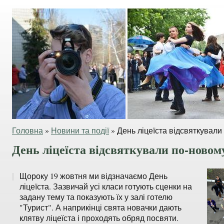
Головна
»
Новини та події
»
День ліцеїста відсвяткували 
День ліцеїста відсвяткували по-новому
Щороку 19 жовтня ми відзначаємо День
ліцеїста. Зазвичай усі класи готують сценки на
задану тему та показують їх у залі готелю
"Турист". А наприкінці свята новачки дають
клятву ліцеїста і проходять обряд посвяти.