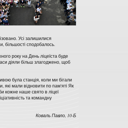
нізовано. Усі залишилися
и, більшості сподобалось.
жного року на День ліцеїста буде
ласи діяли більш злагоджено, щоб
ивою була станція, коли ми бігали
, які мали відновити по пам'яті Як
би кожне наше свято в ліцеї
іціативність та командну
Коваль Павло, 10-Б