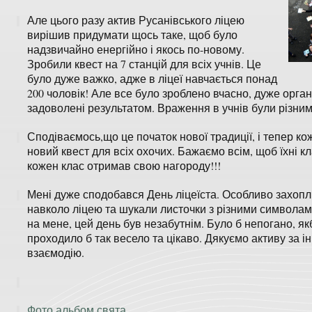
Але цього разу актив Русанівського ліцею
вирішив придумати щось таке, щоб було
надзвичайно енергійно і якось по-новому.
Зробили квест на 7 станцій для всіх учнів. Це
було дуже важко, адже в ліцеї навчається понад
200 чоловік! Але все було зроблено вчасно, дуже орга
задоволені результатом. Враження в учнів були різним
Сподіваємось,що це початок нової традиції, і тепер ко
новий квест для всіх охочих. Бажаємо всім, щоб їхні к
кожен клас отримав свою нагороду!!!
Мені дуже сподобався День ліцеїста. Особливо захопл
навколо ліцею та шукали листочки з різними символами
на мене, цей день був незабутнім. Було б непогано, як
проходило б так весело та цікаво. Дякуємо активу за ін
взаємодію.
Фото альбом свята