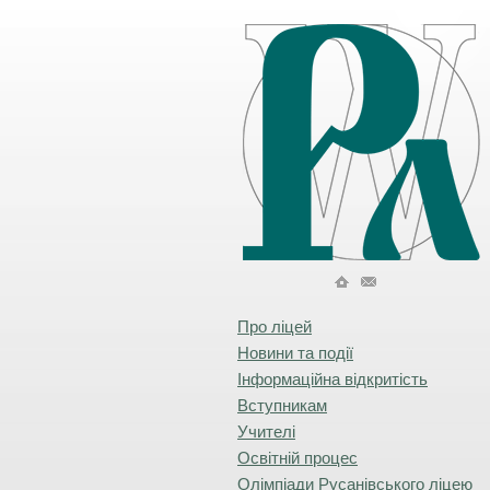
Про ліцей
Новини та події
Інформаційна відкритість
Вступникам
Учителі
Освітній процес
Олімпіади Русанівського ліцею