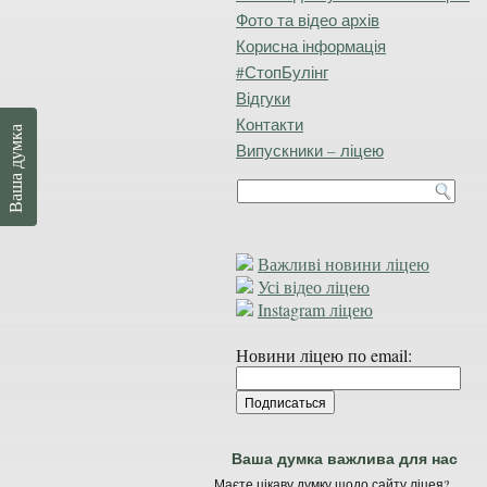
Фото та відео архів
Корисна інформація
#СтопБулінг
Відгуки
Контакти
Ваша думка
Випускники – ліцею
Важливі новини ліцею
Усі відео ліцею
Instagram ліцею
Новини ліцею по email:
Ваша думка важлива для нас
Маєте цікаву думку щодо сайту ліцея?