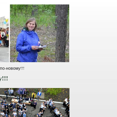
по-новому!!!
!!!