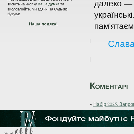
далеко — 
Тисніть на кнопку
Ваша думка
та
висловлюйте. Ми вдячні за будь-які
українськ
відгуки!
пам'ятаємо
Наша подяка!
Слава
Коментарі
«
Набір 2025. Запр