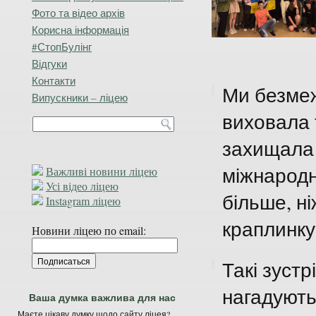
Фото та відео архів
Корисна інформація
#СтопБулінг
Відгуки
Контакти
Ми безмежн
Випускники – ліцею
виховала 
захищала 
міжнародно
Важливі новини ліцею
Усі відео ліцею
більше, ні
Instagram ліцею
краплинку 
Новини ліцею по email:
Такі зустр
нагадують
Ваша думка важлива для нас
Маєте цікаву думку щодо сайту ліцея?