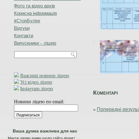
Фото та відео архів
Корисна інформація
#СтопБулінг
Відгуки
Контакти
Випускники – ліцею
Важливі новини ліцею
Усі відео ліцею
Instagram ліцею
Коментарі
Новини ліцею по email:
«
Попередні резуль
Ваша думка важлива для нас
Маєте цікаву думку щодо сайту ліцея?