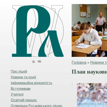
Головна
»
Новини та
План науков
Про ліцей
Новини та події
Інформаційна відкритість
Вступникам
Учителі
Освітній процес
Олімпіади Русанівського ліцею