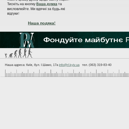
Тисніть на кнопку
Ваша думка
та
висловлюйте. Ми вдячні за будь-які
відгуки!
Наша подяка!
Наша адреса: Київ, бул. I.Шамо, 17а
info@rl.kyiv.ua
тел. (063) 319-83-40