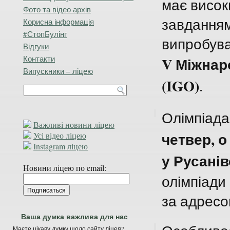
має високи
Фото та відео архів
завданням
Корисна інформація
#СтопБулінг
випробува
Відгуки
Контакти
V Міжнаро
Випускники – ліцею
(IGO)
.
Олімпіад
Важливі новини ліцею
четвер, о 
Усі відео ліцею
Instagram ліцею
у Русанів
Новини ліцею по email:
олімпіади 
за адресо
Ваша думка важлива для нас
Маєте цікаву думку щодо сайту ліцея?