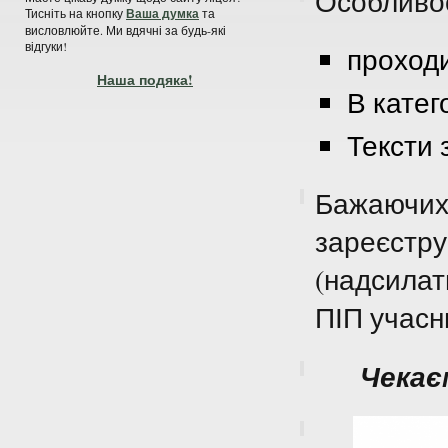
Особливос
Тисніть на кнопку
Ваша думка
та
висловлюйте. Ми вдячні за будь-які
відгуки!
проходи
Наша подяка!
В категор
Тексти 
Бажаючих 
зареєструв
(надсилат
ПІП учасн
Чекає