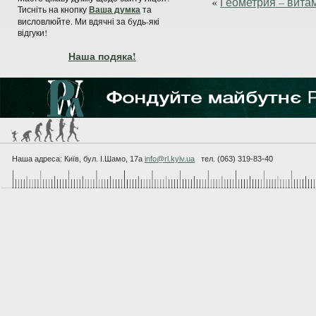
«
Геометрия – витам
Тисніть на кнопку
Ваша думка
та
висловлюйте. Ми вдячні за будь-які
відгуки!
Наша подяка!
Наша адреса: Київ, бул. I.Шамо, 17а
info@rl.kyiv.ua
тел. (063) 319-83-40