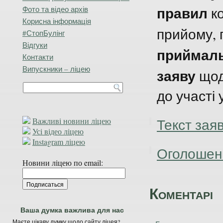
правил
ко
Фото та відео архів
Корисна інформація
прийому,
#СтопБулінг
Відгуки
приймальн
Контакти
Випускники – ліцею
заяву
щод
до участі
Текст заяв
Важливі новини ліцею
Усі відео ліцею
Instagram ліцею
Оголошенн
Новини ліцею по email:
Коментарі
Ваша думка важлива для нас
Маєте цікаву думку щодо сайту ліцея?