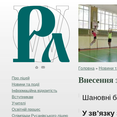
Головна
»
Новини та
Внесення 
Про ліцей
Новини та події
Інформаційна відкритість
Шановні б
Вступникам
Учителі
Освітній процес
У зв’язку
Олімпіади Русанівського ліцею