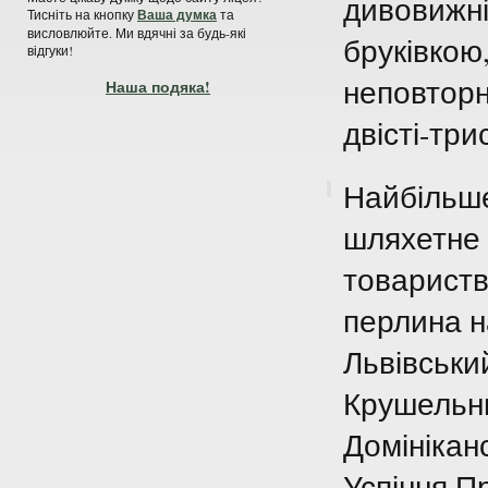
дивовижні
Тисніть на кнопку
Ваша думка
та
висловлюйте. Ми вдячні за будь-які
бруківкою
відгуки!
неповторні
Наша подяка!
двісті-три
Найбільше
шляхетне 
товариств
перлина на
Львівськи
Крушельни
Домінікан
Успіння П