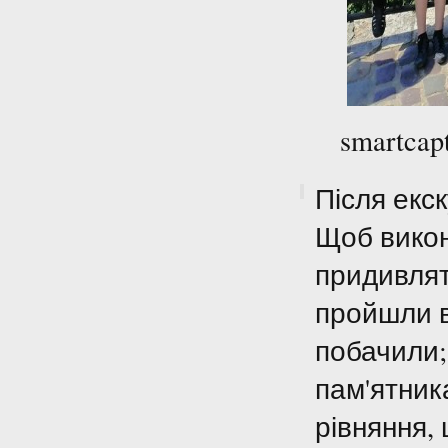
smartcap
Після екс
Щоб викон
придивлят
пройшли в
побачили;
пам'ятник
рівняння,