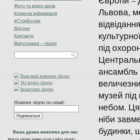
Європи – 
Фото та відео архів
Львова, м
Корисна інформація
#СтопБулінг
відвідання
Відгуки
культурної
Контакти
Випускники – ліцею
під охор
Центральн
ансамбль 
Важливі новини ліцею
величезни
Усі відео ліцею
Instagram ліцею
музей під
Новини ліцею по email:
небом. Ця
ніби завме
будинки, 
Ваша думка важлива для нас
Маєте цікаву думку щодо сайту ліцея?