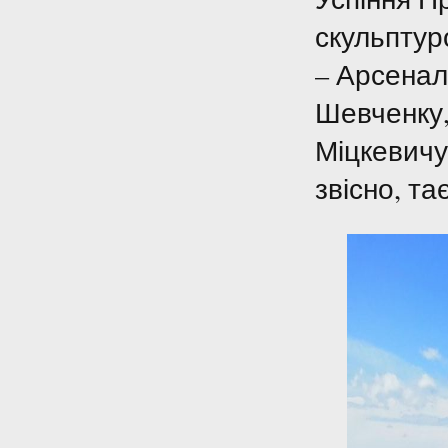
скульптур
– Арсенал
Шевченку,
Міцкевичу
звісно, та