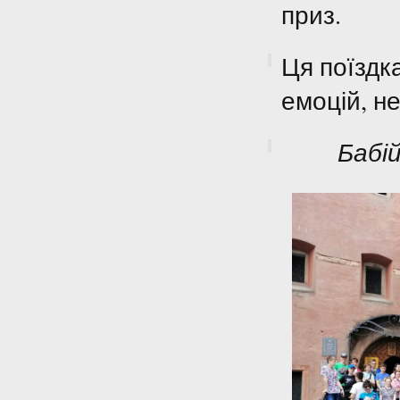
приз.
Ця поїздк
емоцій, н
Бабі