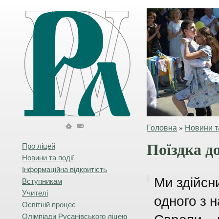
Головна
»
Новини та
Поїздка д
Про ліцей
Новини та події
Інформаційна відкритість
Ми здійсн
Вступникам
Учителі
одного з 
Освітній процес
Олімпіади Русанівського ліцею