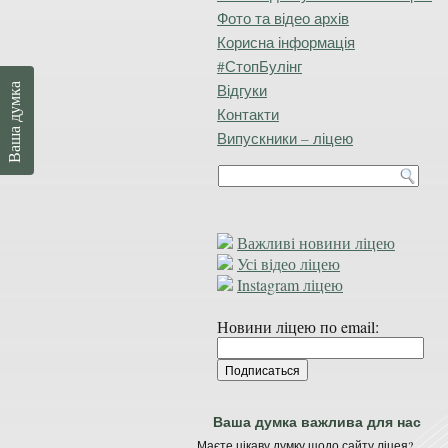
Фото та відео архів
Корисна інформація
#СтопБулінг
Відгуки
Ваша думка
Контакти
Випускники – ліцею
Важливі новини ліцею
Усі відео ліцею
Instagram ліцею
Новини ліцею по email:
Ваша думка важлива для нас
Маєте цікаву думку щодо сайту ліцея?