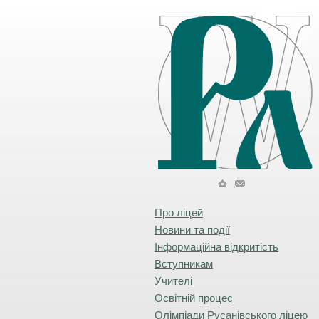
Про ліцей
Новини та події
Інформаційна відкритість
Вступникам
Учителі
Освітній процес
Олімпіади Русанівського ліцею