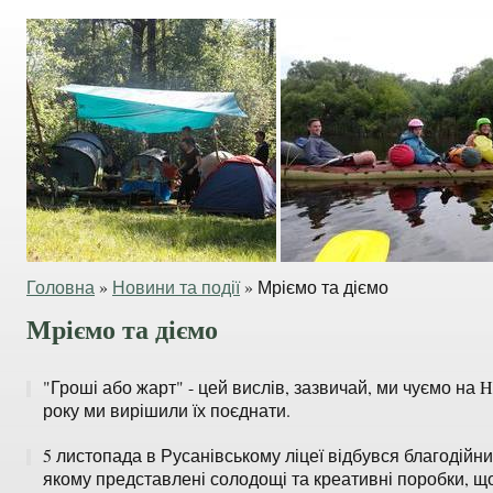
Головна
»
Новини та події
»
Мріємо та діємо
Мріємо та діємо
"Гроші або жарт" - цей вислів, зазвичай, ми чуємо на H
року ми вирішили їх поєднати.
5 листопада в Русанівському ліцеї відбувся благодійн
якому представлені солодощі та креативні поробки, щ