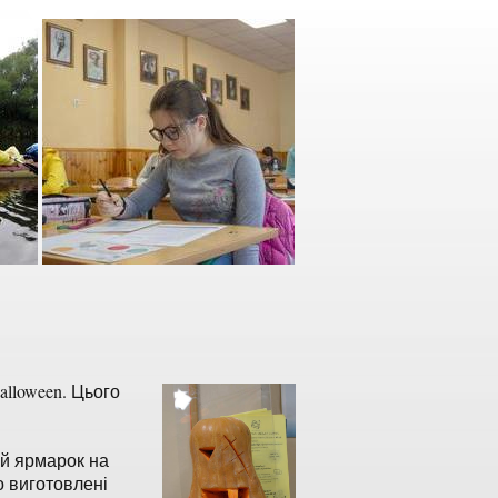
alloween. Цього
ий ярмарок на
о виготовлені