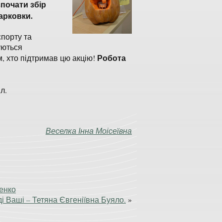
почати збір
арковки.
спорту та
уються
Робота
, хто підтримав цю акцію!
л.
Веселка Інна Моісеївна
менко
ді Ваші – Тетяна Євгеніївна Буяло.
»