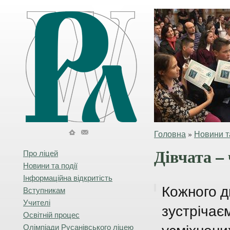
Головна
»
Новини та
Дівчата –
Про ліцей
Новини та події
Інформаційна відкритість
Кожного д
Вступникам
Учителі
зустрічає
Освітній процес
Олімпіади Русанівського ліцею