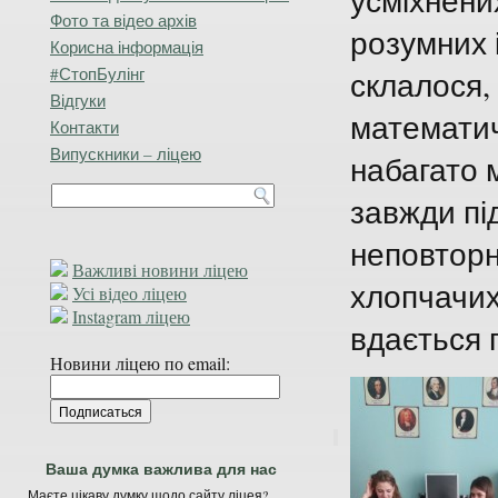
усміхнени
Фото та відео архів
розумних і
Корисна інформація
#СтопБулінг
склалося,
Відгуки
математич
Контакти
Випускники – ліцею
набагато м
завжди пі
неповторн
Важливі новини ліцею
хлопчачих
Усі відео ліцею
Instagram ліцею
вдається 
Новини ліцею по email:
Ваша думка важлива для нас
Маєте цікаву думку щодо сайту ліцея?