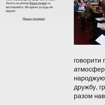
Тисніть на кнопку
Ваша думка
та
висловлюйте. Ми вдячні за будь-які
відгуки!
Наша подяка!
говорити 
атмосфера
народжуют
дружбу, гр
разом нав