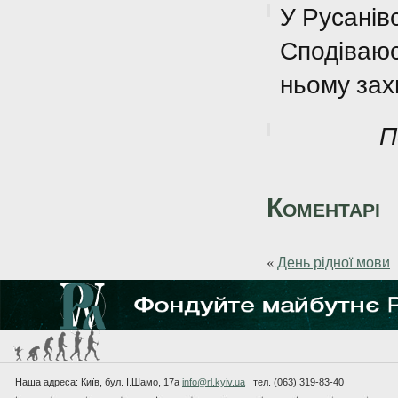
У Русанівс
Сподіваюся
ньому за
П
Коментарі
«
День рідної мови
Наша адреса: Київ, бул. I.Шамо, 17а
info@rl.kyiv.ua
тел. (063) 319-83-40